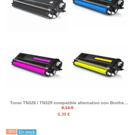
Toner TN326 / TN329 compatible alternativo con Brother
TN-326 / TN-329
9,14 €
6,39 €
-30%
En stock