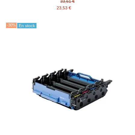
33,61 €
23,53 €
-30%
En stock