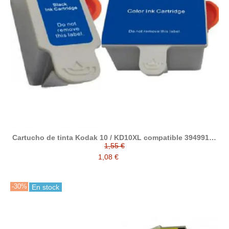
Cartucho de tinta Kodak 10 / KD10XL compatible 3949914 /
3949930
1,55 €
1,08 €
-30%
En stock