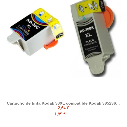
Cartucho de tinta Kodak 30XL compatible Kodak 3952363 /
3952371
2,64 €
1,85 €