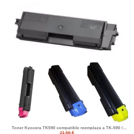
Toner Kyocera TK590 compatible reemplaza a TK-590 /
1T02KV0NL0 / 1T02KVCNL0 / 1T02KVBNL0 / 1T02KVANL0
21,56 €