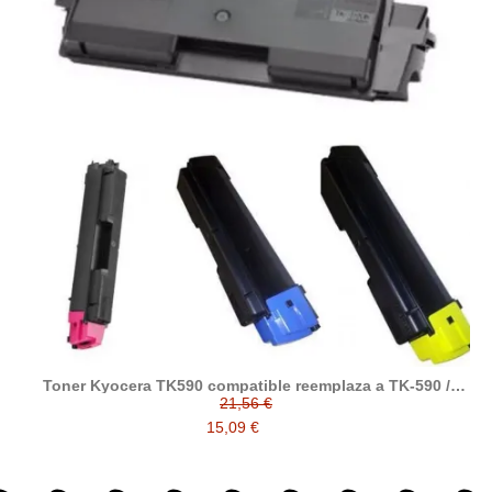
Toner Kyocera TK590 compatible reemplaza a TK-590 /
1T02KV0NL0 / 1T02KVCNL0 / 1T02KVBNL0 / 1T02KVANL0
21,56 €
15,09 €