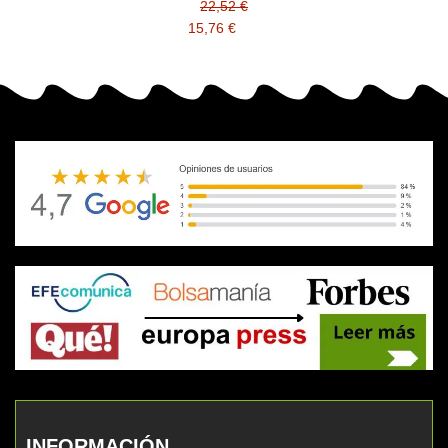
1T02KH0NL0
22,52 €
15,76 €
INFORMACIÓN