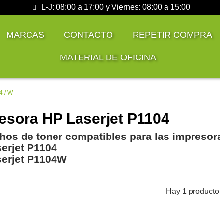
L-J: 08:00 a 17:00 y Viernes: 08:00 a 15:00
MARCAS
CONTACTO
REPETIR COMPRA
MATERIAL DE OFICINA
4 / W
esora HP Laserjet P1104
hos de toner compatibles para las impresor
erjet P1104
erjet P1104W
Hay 1 producto