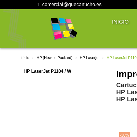
comercial@quecartucho.es
INICIO
Inicio
HP (Hewlett Packard)
HP Laserjet
HP LaserJet P110
HP LaserJet P1104 / W
Impr
Cartuc
HP Las
HP Las
-30%