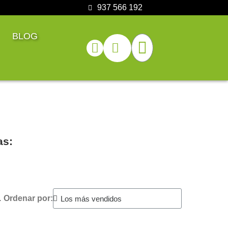
937 566 192
BLOG
as:
.
Ordenar por: