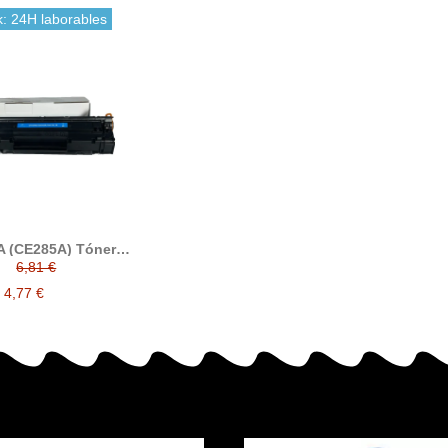
k: 24H laborables
A (CE285A) Tóner
compatible
6,81 €
4,77 €