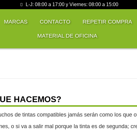
L-J: 08:00 a 17:00 y Viernes: 08:00 a 15:00
MARCAS
CONTACTO
REPETIR COMPRA
MATERIAL DE OFICINA
QUE HACEMOS?
uchos de tintas compatibles jamás serán como los que 
s, o si va a salir mal porque la tinta es de segunda; cr