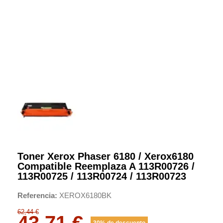
Toner Xerox Phaser 6180 / Xerox6180
Compatible Reemplaza A 113R00726 /
113R00725 / 113R00724 / 113R00723
Referencia
XEROX6180BK
62,44 €
43,71 €
30% de descuento