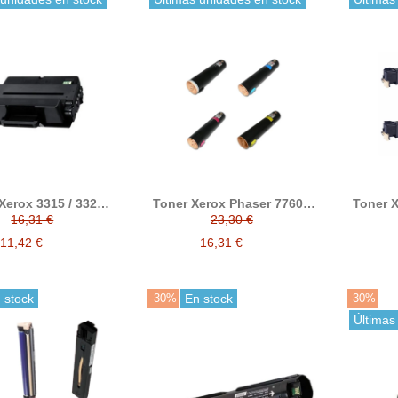
Xerox 3315 / 3325
Toner Xerox Phaser 7760 /
Toner X
ro compatible
Xerox7760 compatible
6130 co
16,31 €
23,30 €
aza a 106 R 02311
reemplaza a 106R01163 /
a 106R0
106R01162 / 106R01161 /
106R0
11,42 €
16,31 €
106R01160 108R00713
 stock
-30%
En stock
-30%
Últimas