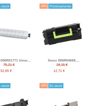
 stock
-30%
Próximamente
 006R01771 tóner
Xerox 006R04668,
ble (Xerox AltaLink
006R04670 tóner
75,21 €
18,15 €
5, B8155, B8170,
compatible (Xerox
0, B8245, B8255,
VersaLink B620, B625)
52,65 €
12,71 €
B8270)
 stock
-30%
En stock