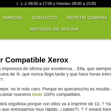
L-J: 08:00 a 17:00 y Viernes: 08:00 a 15:00
MARCAS
CONTACTO
REPETIR COMPRA
MATERIAL DE OFICINA
r Compatible Xerox
a impresora de oficina por excelencia... Ella, que siem
uina de ☕, que nunca llega tarde y que hace horas extr
 ?.
mejor, no lo más caro. Porque en quecartucho.es resulta
ncantar nuestros
tóner
100% compatibles.
tirá orgullosa porque con ellos va a imprimir de 10. ? Y
s que entregamos muy rápido, ¿sabes?). ? Y estará tranqui