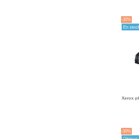
-30%
En stoc
Xerox p
to
-30%
Últimas