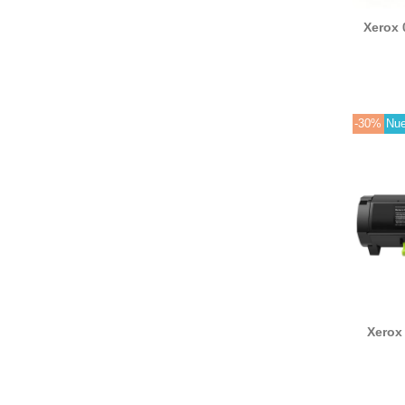
Xerox 
B110, 
-30%
Nu
Xerox
compat