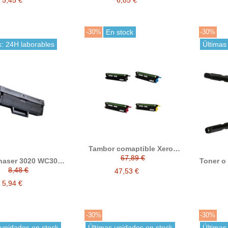
106R00672
-30%
En stock
-30%
k: 24H laborables
Últimas
Tambor comaptible Xerox
6600 Xerox 6605 108R01121
67,89 €
haser 3020 WC3025
Toner o
ner compatible
Xerox
8,48 €
47,53 €
106R
106R
5,94 €
-30%
-30%
 unidades en stock
Últimas unidades en stock
Últimas