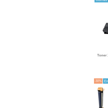
Toner 
neg
reempl
-30%
En