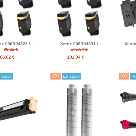
ox 006R04823 /
Xerox 006R04831 /
Xerox
820 / 006R04821 /
006R04828 / 006R04829 /
residua
98,02 €
145,64 €
6R04822 tóner
006R04830 tóner
patible (Xerox
compatible (Xerox
68,62 €
101,94 €
C320/C325)
C320/C325) alta capacidad
 stock
-30%
En stock
-30%
P