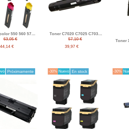
color 550 560 570
Toner C7020 C7025 C7030
er compatible
compatible con Xerox
63,05 €
57,10 €
Toner 
press 550 560 570
106R03737 106R03738
ne
01525 006R01528
106R03739 106R03740
44,14 €
39,97 €
ree
01527 006R01526
evo
Próximamente
-30%
Nuevo
En stock
-30%
Nu