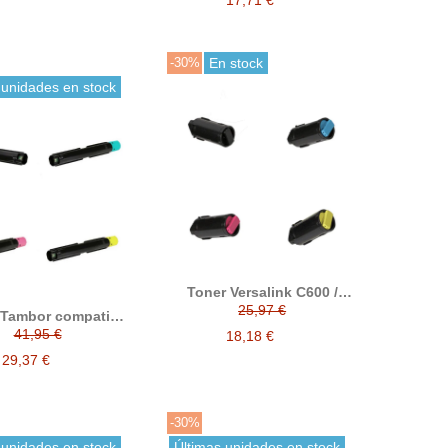
-30%
En stock
 unidades en stock
Toner Versalink C600 /
Versalink C605 compatible
25,97 €
 Tambor compatible
reemplaza a 106R03907 /
 Versalink C7000
41,95 €
106R03906 / 106R03905 /
18,18 €
03757 106R03760
106R03904
03759 106R03758
29,37 €
113R00782
-30%
 unidades en stock
Últimas unidades en stock