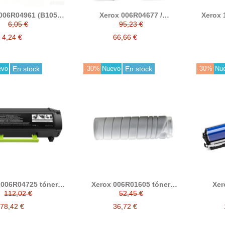
006R04961 (B105,
Xerox 006R04677 /
Xerox 
B115) negro tóner
006R04678 / 006R046879 /
6,05 €
95,23 €
compatible
006R04680 tóner
compatible C410 / C415
4,24 €
66,66 €
evo
En stock
-30%
Nuevo
En stock
-30%
Nu
 006R04725 tóner
Xerox 006R01605 tóner
Xer
ible B410 / B415
compatible
013R0
112,02 €
52,45 €
compat
78,42 €
36,72 €