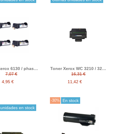
erox 6130 / phaser
Toner Xerox WC 3210 / 3220
mpatible reemplaza
compatible reemplaza a 106
7,07 €
16,31 €
1281 / 106R01280 /
R 01486
1279 / 106R01278
4,95 €
11,42 €
-30%
En stock
 unidades en stock