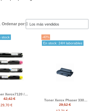
.
Ordenar por:
 stock
-40%
En stock: 24H laborables
er Xerox7120 /
7120 compatible
42,42 €
Toner Xerox Phaser 3300
ernativo a Xerox
compatible reemplaza a 106
457 / 006R01458 /
29,52 €
29,70 €
R 01412
1459 / 006R01460
17,71 €