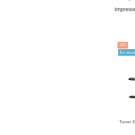
Impresor
-30%
En stoc
Toner X
6250 co
a Xe
106R00