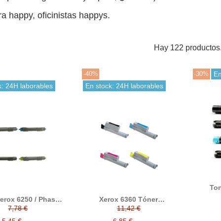
a happy, oficinistas happys.
Hay 122 productos
-40%
-30%
En
k: 24H laborables
En stock: 24H laborables
Ton
Xerox
erox 6250 / Phaser
Xerox 6360 Tóner
alt
mpatible reemplaza
compatible 106R01221 /
7,78 €
11,42 €
006R01
rox 106R00675 /
106R01220 / 106R01219 /
006R0
674 / 106R00673 /
106R01218
5,45 €
6,85 €