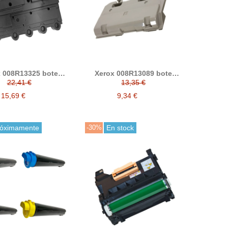
 008R13325 bote
Xerox 008R13089 bote
l compatible (Xerox
residual compatible
22,41 €
13,35 €
C310, C315)
15,69 €
9,34 €
róximamente
-30%
En stock