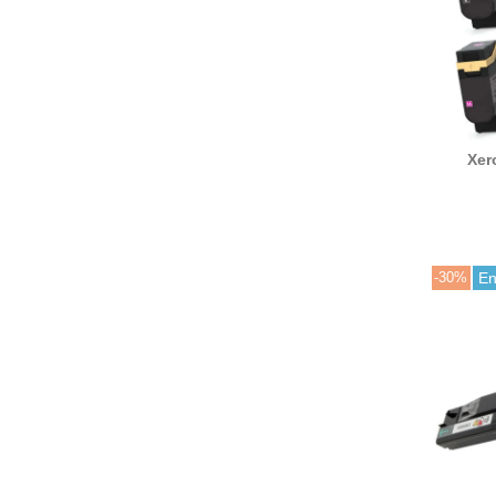
Xer
006R04
00
com
-30%
En