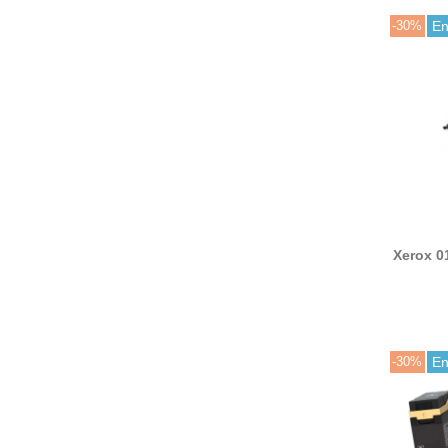
-30%
En
Xerox 0
de ta
(Xerox
-30%
En