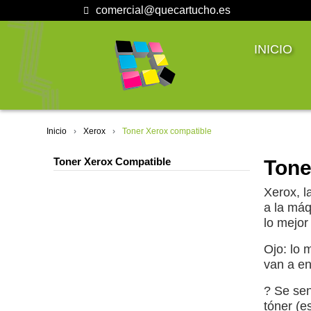
comercial@quecartucho.es
INICIO
Inicio
Xerox
Toner Xerox compatible
Toner Xerox Compatible
Tone
Xerox, l
a la máq
lo mejor
Ojo: lo 
van a e
? Se sen
tóner (e