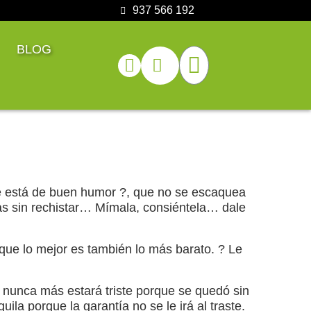
937 566 192
BLOG
pre está de buen humor ?, que no se escaquea
as sin rechistar… Mímala, consiéntela… dale
 que lo mejor es también lo más barato. ? Le
a nunca más estará triste porque se quedó sin
la porque la garantía no se le irá al traste.