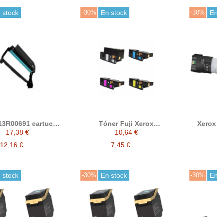
 stock
-30%
En stock
-30%
En
13R00691 cartucho
Tóner Fuji Xerox
Xerox
mbor compatible
106R01630 / 106R01629 /
compati
17,38 €
10,64 €
 B225, B230, B235)
106R01628 / 106R01627
B814
(Docuprint CP105b, CP200,
B820
12,16 €
7,45 €
CP205, CP205w)
 stock
-30%
En stock
-30%
En