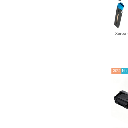
Xerox 
Ton
color
006R
006R
-30%
Nu