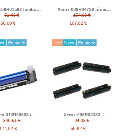
106R01582 tambor
Xerox 006R04726 tóner
compatible
compatible B410 / B415
71,43 €
154,03 €
50,00 €
107,82 €
evo
En stock
-30%
Nuevo
En stock
ox 013R00668 /
Xerox 006R04383
0666 tambor/drum
006R04384 006R04385
248,61 €
84,02 €
ible (Xerox D110,
006R04386 cartucho de
D125, D95)
tóner compatible (Xerox
174,02 €
58,82 €
C230, C235)