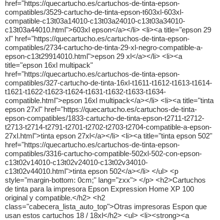
href="https://quecartucho.es/cartuchos-de-tinta-epson-
compatibles/3529-cartucho-de-tinta-epson-t603xl-603xl-
compatible-c13t03a14010-c13t03a24010-c13t03a34010-
c13t03a44010.html">603xl epson</a></li> <li><a title="epson 29
xl" href="https://quecartucho.es/cartuchos-de-tinta-epson-
compatibles/2734-cartucho-de-tinta-29-xl-negro-compatible-a-
epson-c13t29914010.html">epson 29 xl</a></li> <li><a
title="epson 16xl multipack"
href="https://quecartucho.es/cartuchos-de-tinta-epson-
compatibles/327-cartucho-de-tinta-16xl-t1611-t1612-t1613-t1614-
t1621-t1622-t1623-t1624-t1631-t1632-t1633-t1634-
compatible.html">epson 16xl multipack</a></li> <li><a title="tinta
epson 27xl" href="https://quecartucho.es/cartuchos-de-tinta-
epson-compatibles/1833-cartucho-de-tinta-epson-t2711-t2712-
t2713-t2714-t2791-t2701-t2702-t2703-t2704-compatible-a-epson-
27xl.html">tinta epson 27xl</a></li> <li><a title="tinta epson 502"
href="https://quecartucho.es/cartuchos-de-tinta-epson-
compatibles/3316-cartucho-compatible-502xl-502-con-epson-
c13t02v14010-c13t02v24010-c13t02v34010-
c13t02v44010.html">tinta epson 502</a></li> </ul> <p
style="margin-bottom: 0cm;" lang="zxx"> </p> <h2>Cartuchos
de tinta para la impresora Epson Expression Home XP 100
original y compatible.</h2> <h2
class="cabecera_lista_auto_top">Otras impresoras Espon que
usan estos cartuchos 18 / 18xl</h2> <ul> <li><strong><a