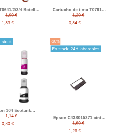
6641/2/3/4 Botella
Cartucho de tinta T0791 /
inta compatible
T0792 / T0793 / T0794 /
1,90 €
1,20 €
T0795 / T0796 compatible
con epson
1,33 €
0,84 €
 stock
-30%
En stock: 24H laborables
on 104 Ecotank
tellas de tinta
1,14 €
Epson C43S015371 cinta
compatibles
matricial compatible
1,80 €
0,80 €
(ERC32)
1,26 €