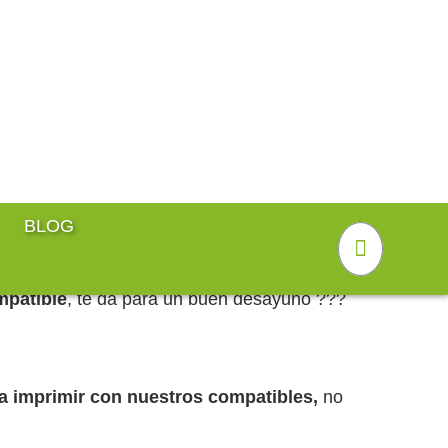
937 566 192
BLOG
les Y Toners Láser
como si te invitásemos a desayunar. Porque
patible
, te da para un buen desayuno ???
 a imprimir con nuestros compatibles,
no