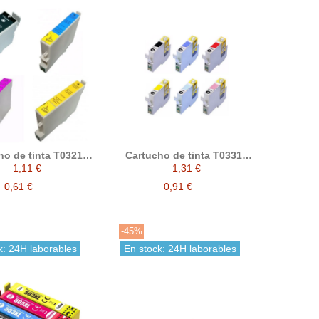
o de tinta T0321 /
Cartucho de tinta T0331 /
 / T0323 / T0324
T0332 / T0333 / T0334 /
1,11 €
1,31 €
tible con Epson
T0335 / T0336 compatible
con epson
0,61 €
0,91 €
-45%
k: 24H laborables
En stock: 24H laborables