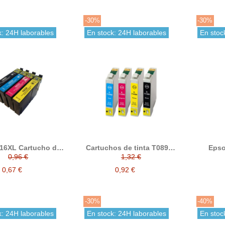
-30%
-30%
k: 24H laborables
En stock: 24H laborables
En stoc
16XL Cartucho de
Cartuchos de tinta T0891 /
Epso
nta compatible
T0892 / T0893 / T0894
ERC38
0,96 €
1,32 €
compatible con epson
compat
C43S01
0,67 €
0,92 €
-30%
-40%
k: 24H laborables
En stock: 24H laborables
En stoc