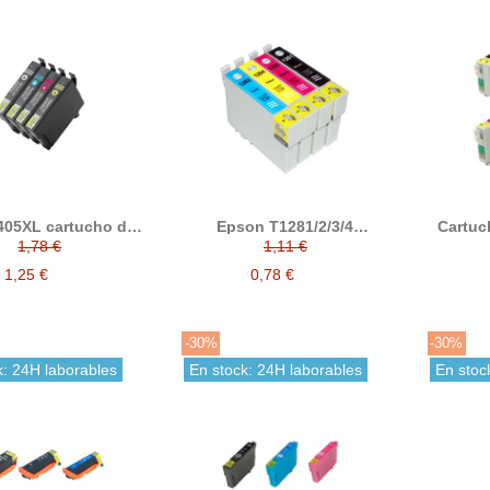
405XL cartucho de
Epson T1281/2/3/4
Cartuch
nta compatible
Cartucho de tinta
T1302
1,78 €
1,11 €
compatible
compa
1,25 €
0,78 €
-30%
-30%
k: 24H laborables
En stock: 24H laborables
En stoc