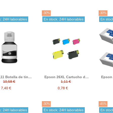
-30%
-30%
k: 24H laborables
En stock: 24H laborables
En stoc
11 Botella de tinta
Epson 26XL Cartucho de
Epson 
compatible
tinta compatible
de t
10,58 €
1,11 €
7,40 €
0,78 €
-30%
-45%
k: 24H laborables
En stock: 24H laborables
En stoc