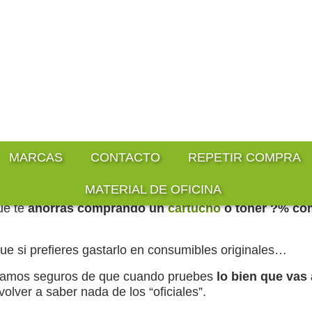
L-J: 08:00 a 17:00 y Viernes: 08:00 a 15:00
MARCAS
CONTACTO
REPETIR COMPRA
MATERIAL DE OFICINA
n Cartuchos De Tinta Compatib
 nuestros cartuchos o tóners para tu Epson
es casi 
ue te
ahorras comprando un
cartucho
o tóner
?
% com
ue si prefieres gastarlo en consumibles originales…
tamos seguros de que cuando pruebes
lo bien que vas
volver a saber nada de los “oficiales”.