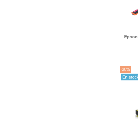
Epson 
ti
-30%
En stoc