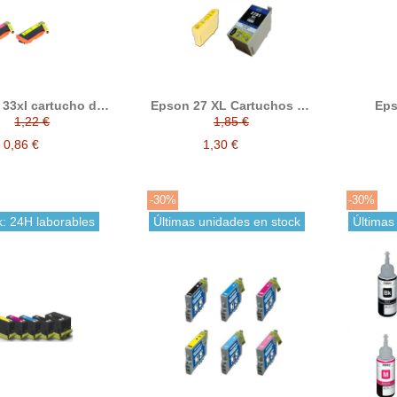
33xl cartucho de
Epson 27 XL Cartuchos de
Eps
nta compatible
tinta compatibles
Car
1,22 €
1,85 €
0,86 €
1,30 €
-30%
-30%
k: 24H laborables
Últimas unidades en stock
Últimas