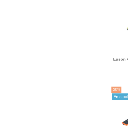
Epson 
ti
-30%
En stoc