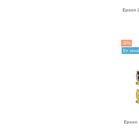
Epson 
ti
-30%
En stoc
Epson 
ti