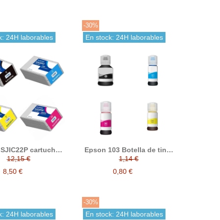
-30%
k: 24H laborables
En stock: 24H laborables
SJIC22P cartucho
Epson 103 Botella de tinta
inta compatible
compatible
12,15 €
1,14 €
8,50 €
0,80 €
-30%
k: 24H laborables
En stock: 24H laborables