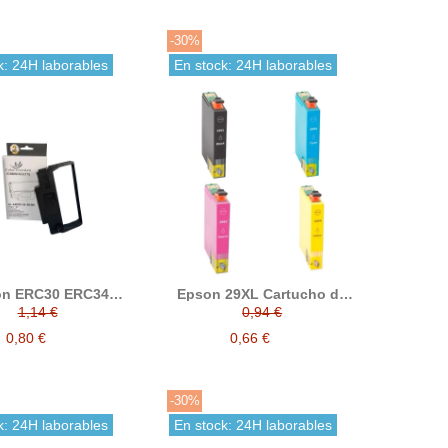
-30%
k: 24H laborables
En stock: 24H laborables
n ERC30 ERC34
Epson 29XL Cartucho de
 cinta matricial
tinta compatible
1,14 €
0,94 €
ible C43S015374 /
5244 / C43S015376
0,80 €
0,66 €
-30%
k: 24H laborables
En stock: 24H laborables