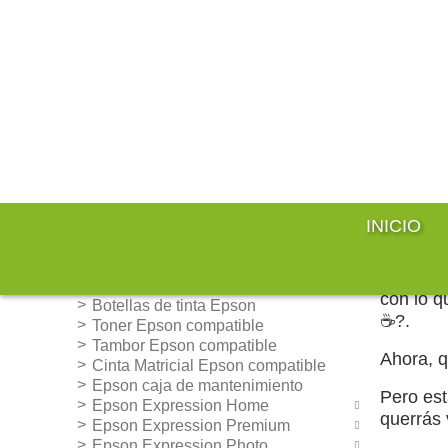
comercial@quecartucho.es
INICIO
Inicio
Epson
Epson
Epso
Cartuchos de tinta Epson
Comprar
compatibles
con lo q
Botellas de tinta Epson
☕
?.
Toner Epson compatible
Tambor Epson compatible
Ahora, q
Cinta Matricial Epson compatible
Epson caja de mantenimiento
Pero es
Epson Expression Home
querrás 
Epson Expression Premium
Epson Expression Photo