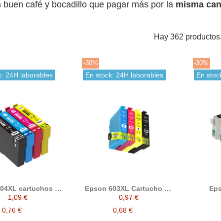
 buen café y bocadillo que pagar más por la
misma cant
Hay 362 productos
-30%
-30%
k: 24H laborables
En stock: 24H laborables
En stoc
04XL cartuchos de
Epson 603XL Cartucho de
Eps
nta compatible
tinta compatible
Car
1,09 €
0,97 €
0,76 €
0,68 €