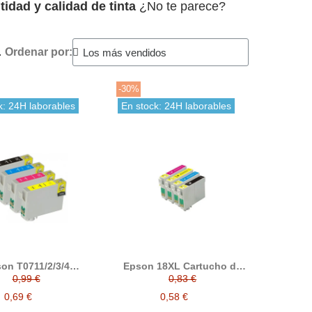
idad y calidad de tinta
¿No te parece?
.
Ordenar por:
-30%
k: 24H laborables
En stock: 24H laborables
on T0711/2/3/4
Epson 18XL Cartucho de
tucho de tinta
tinta compatible
0,99 €
0,83 €
compatible
0,69 €
0,58 €