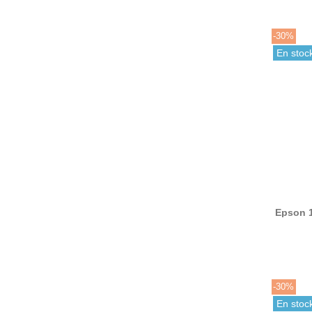
-30%
En stoc
Epson 1
-30%
En stoc