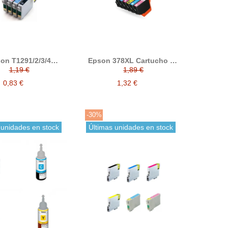
on T1291/2/3/4
Epson 378XL Cartucho de
tucho de tinta
tinta compatible
1,19 €
1,89 €
compatible
0,83 €
1,32 €
-30%
 unidades en stock
Últimas unidades en stock