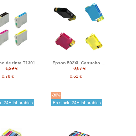
o de tinta T1301 /
Epson 502XL Cartucho de
 / T1303 / T1304
tinta compatible
1,29 €
0,87 €
tible con epson
0,78 €
0,61 €
-30%
k: 24H laborables
En stock: 24H laborables