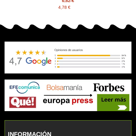
C13T671000
6,82 €
4,78 €
INFORMACIÓN