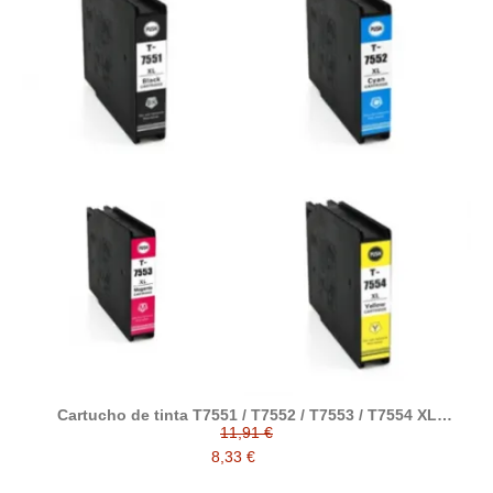
Cartucho de tinta T7551 / T7552 / T7553 / T7554 XL
compatible a Epson C13T7551 / C13T7552 / C13T7553 /
11,91 €
C13T7554
8,33 €