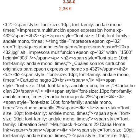
3,38 €
2,36 €
<h2><span style="font-size: 10pt; font-family: andale mono, times;">Impresora multifunción epson expression home xp-432</span></h2> <p><span style="font-size: 10pt; font-family: andale mono, times;"><img title="impresora epson xp-432" src="https://quecartucho.es/img/cms/Impresoras/epson%20xp-432.jpg" alt="impresora multifuncion epson xp-432" width="1500" height="908" /></span></p> <h2><span style="font-size: 10pt; font-family: andale mono, times;">¿Cuáles son los cartuchos originales para epson expression home xp-432?</span></h2> <ul> <li><span style="font-size: 10pt; font-family: andale mono, times;">Cartucho negro 29<br /></span></li> <li><span style="font-size: 10pt; font-family: andale mono, times;">Cartucho cían 29</span></li> <li><span style="font-size: 10pt; font-family: andale mono, times;">cartucho magenta 29</span></li> <li><span style="font-size: 10pt; font-family: andale mono, times;">cartucho amarillo 29</span></li> <li><span style="font-size: 10pt; font-family: andale mono, times;"><span style="font-size: 10pt; font-family: andale mono, times;"><span style="font-family: Liberation Serif;">Multipack 4-colours 29 Claria Home Ink</span></span></span></li> <li><span style="font-size: 10pt; font-family: andale mono, times;"><span style="font-size: 10pt; font-family: andale mono, times;"><span style="font-family: Liberation Serif;"><span style="font-family: Liberation Serif;">Multipack 4-colours 29 EasyMail </span></span></span></span></li> <li><span style="font-size: 10pt; font-family: andale mono, times;">Cartucho negro <strong><a title="29xl" href="https://quecartucho.es/cartuchos-de-tinta-epson-compatibles/2734-cartucho-de-tinta-29-xl-negro-compatible-a-epson-c13t29914010.html">29xl</a></strong></span></li> <li><span style="font-size: 10pt; font-family: andale mono, times;">Cartucho cían 29xl</span></li> <li><span style="font-size: 10pt; font-family: andale mono, times;">Cartucho magenta 29xl</span></li> <li><span style="font-size: 10pt; font-family: andale mono, times;">Cartucho amarillo 29xl</span><span style="font-size: 10pt; font-family: andale mono, times;"> <br /></span></li> <li><span style="font-size: 10pt; font-family: andale mono, times;"><span style="font-family: Liberation Serif;">Multipack 4-colours 29XL Claria Home Ink</span></span></li> <li><span style="font-size: 10pt; font-family: andale mono, times;"><span style="font-family: Liberation Serif;"><span style="font-family: Liberation Serif;">Multipack 4-colours 29XL EasyMail</span></span></span></li> </ul> <h2><span style="font-size: 10pt; font-family: andale mono, times;"><span style="font-family: Liberation Serif;"><span style="font-family: Liberation Serif;">tinta epson xp-432</span></span></span></h2> <p> <span style="font-size: 10pt; font-family: andale mono, times;">Los cartuchos para Epson 29xl son la versión de <strong><a title="cartucho compatible" href="https://quecartucho.es/">cartucho compatible</a></strong> 29 pero de gran capacidad, la tinta impresora epson xp-432 puede montar las dos versiones de cartuchos 29 y tinta 29xl. Los cartuchos de tinta barata impresora epson 432 son 4 y van de forma individual siendo el cartucho epson 29 de tinta negra un poco mas grande que los cartuchos de color cían, magenta y amarillo.</span></p> <p> <span style="font-size: 10pt; font-family: andale mono, times;"><strong><span style="font-variant: normal;"><span style="letter-spacing: normal;"><span style="font-style: normal;"><strong>¿Cuáles son los mejores consumibles compatibles epson xp 432?</strong></span></span></span></strong></span></p> <p> <span style="font-size: 10pt; font-family: andale mono, times;"><span style="font-variant: normal;"><span style="letter-spacing: normal;"><span style="font-style: normal;">Si esta buscando comprar</span></span></span><span style="font-variant: normal;"><span style="letter-spacing: normal;"><span style="font-style: normal;"> tinta epson barata para las impresoras</span></span></span> expression home xp-432 son los cartuchos de tinta compatibles Premium con el tamaño xl. Los epson 29xl compatible calidad premium. Ya que son los cartuchos más ecológicos, y los mas baratos manteniendo niveles muy altos de calidad y fiabilidad.</span></p> <h2><span style="font-size: 10pt; font-family: andale mono, times;">Cartuchos compatibles con epson xp-432</span></h2> <p><span style="font-size: 10pt; font-family: andale mono, times;">También tenemos a la venta los cartuchos <strong><a title="tinta epson compatible" href="https://quecartucho.es/4223-cartuchos-de-tinta-epson-compatibles">tinta epson compatible</a></strong> 29xl para epson xp 432 cartuchos compatibles grado b, son cartuchos de tinta que funcionan bien, el precio de cartuchos epson grado b son mas baratos, pero no tienen los controles de calidad y fiabilidad que tienen los cartuchos premium.<br /></span></p> <p> <span style="font-size: 10pt; font-family: andale mono, times;">Estos cartuchos epson compatibles para xp 432 tienen garantía de dos años y en ningún caso anulan la garantía de tu impresora.</span></p> <h2 style="margin-bottom: 0cm;" lang="zxx"><span style="font-size: 10pt; font-family: andale mono, times;">Otros cartuchos compatibles para impresoras Epson que te pueden interesar:</span></h2> <ul> <li><a title="Epson 16" href="https://quecartucho.es/cartuchos-de-tinta-epson-compatibles/327-cartucho-de-tinta-16xl-t1611-t1612-t1613-t1614-t1621-t1622-t1623-t1624-t1631-t1632-t1633-t1634-compatible.html"><span style="font-size: 10pt; font-family: andale mono, times;">Epson 16</span></a></li> <li><a title="cartucho compatible epson 603" href="https://quecartucho.es/cartuchos-de-tinta-epson-compatibles/3529-cartucho-de-tinta-epson-t603xl-603xl-compatible-c13t03a14010-c13t03a24010-c13t03a34010-c13t03a44010.html"><span style="font-size: 10pt; font-family: andale mono, times;">cartucho compatible epson 603</span></a></li> <li><a title="epson 18xl compatible" href="https://quecartucho.es/cartuchos-de-tinta-epson-compatibles/331-cartucho-de-tinta-18xl-t1811-t1812-t1813-t1814-compatible-con-epson.html"><span style="font-size: 10pt; font-family: andale mono, times;">epson 18xl compatible</span></a></li> <li><a title="epson 27xl compatible" href="https://quecartucho.es/cartuchos-de-tinta-epson-compatibles/1833-cartucho-de-tinta-epson-t2711-t2712-t2713-t2714-t2791-t2701-t2702-t2703-t2704-compatible-a-epson-27xl.html"><span style="font-size: 10pt; font-family: andale mono, times;">epson 27xl compatible</span></a></li> <li><a title="cartucho epson 502" href="https://quecartucho.es/cartuchos-de-tinta-epson-compatibles/3316-cartucho-compatible-502xl-502-con-epson-c13t02v14010-c13t02v24010-c13t02v34010-c13t02v44010.html"><span style="font-size: 10pt; font-family: andale mono, times;">cartucho epson 502</span></a></li> </ul> <p><span style="font-size: 10pt; font-family: andale mono, times;"><br /></span></p> <p> </p> <h2 style="margin-bottom: 0.35cm;" align="center"><span style="color: #000000;"><span style="font-family: Arial, serif;"><span style="font-size: medium;"><strong><span style="background: #ffffff;">¿Una impresora ideal para casa?: Epson Expression Home XP-432</span></strong></span></span></span></h2> <p style="margin-bottom: 0.35cm;" align="justify"><span style="color: #000000;"><span style="font-family: Arial, serif;"><span style="font-size: medium;">Muchas veces toca trabajar en casa y terminar informes importantes o los chicos que van al colegio necesitan una herramienta para imprimir sus tareas. Es por estas razones que adquirir una <em><strong><a title="impresora multifuncional" href="https://quecartucho.es/blog/impresoras/multifuncion/">impresora multifuncional</a></strong></em> tiene tanta importancia… Y la </span></span></span><span style="color: #000000;"><span style="font-family: Arial, serif;"><span style="font-size: medium;"><strong>Epson Expression Home XP 432</strong></span></span></span><span style="color: #000000;"><span style="font-family: Arial, serif;"><span style="font-size: medium;"> puede ser el equipo ideal para la casa.</span></span></span></p> <p style="margin-bottom: 0.35cm;" align="justify"><span style="color: #000000;"><span style="font-family: Arial, serif;"><span style="font-size: medium;">Esta impresora fabricada por el gigante japonés ofrece las funciones de escaneo y fotocopiadora también, integrando varias tareas elementales en un solo equipo. </span></span></span></p> <p style="margin-bottom: 0.35cm;" align="justify"><span style="color: #000000;"><span style="font-family: Arial, serif;"><span style="font-size: medium;">Su diseño –de color negro- es compacto y ligero. Posee unas dimensiones correspondientes a 390‎ x 300 x 145 mm (ancho - profundidad - altura) y un peso de 4,2 kg. </span></span></span></p> <p style="margin-bottom: 0.35cm;" align="justify"><span style="color: #000000;"><span style="font-family: Arial, serif;"><span style="font-size: medium;">Elegante y moderna, integra una pantalla LCD a color de 6,8 cm, la cual muestra el menú de opciones para el manejo de la impresora y que puede ser manipulada con un tablero de botones táctil que se encuentra a su lado. </span></span></span></p> <p style="margin-bottom: 0.35cm;" align="justify"><span style="color: #000000;"><span style="font-family: Arial, serif;"><span style="font-size: medium;">La bandeja de alimentación de papel se encuentra ubicada en la parte trasera superior de la impresora, mientras que el puerto USB está incluido en el área posterior. En su frente, los usuarios podrán encontrar una ranura para utilizar tarjetas de memoria SD, SDHC, SDXC, así como otras MiniSD o MicroSD (haciendo uso de un adaptador para estas). </span></span></span></p> <p style="margin-bottom: 0.35cm;" align="justify"><span style="color: #000000;"><span style="font-family: Arial, serif;"><span style="font-size: medium;"><img title="Impresora Epson Expression Home XP-432" src="https://quecartucho.es/img/cms/Impresoras/xp%20432.jpg" alt="Impresora multifuncion Epson Expressi