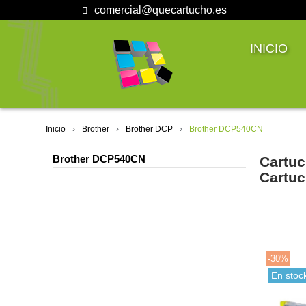
comercial@quecartucho.es
INICIO
Inicio
Brother
Brother DCP
Brother DCP540CN
Brother DCP540CN
Cartuc
Cartuc
-30%
En stoc