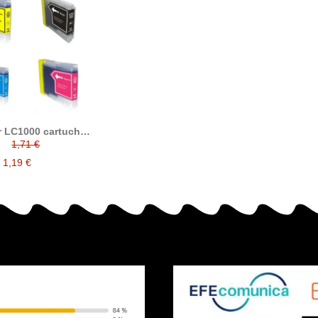
r LC1000 cartucho
inta compatible
1,71 €
1,19 €