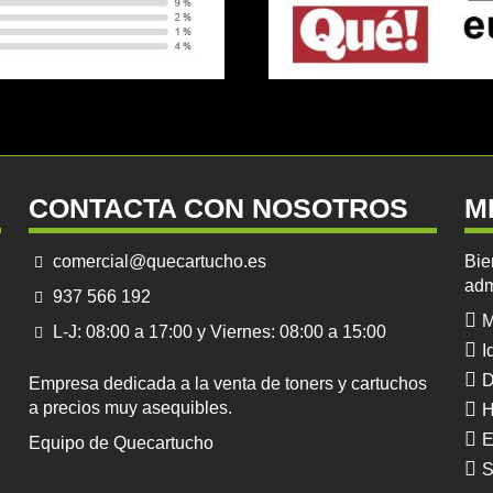
CONTACTA CON NOSOTROS
M
comercial@quecartucho.es
Bie
adm
937 566 192
M
L-J: 08:00 a 17:00 y Viernes: 08:00 a 15:00
I
D
Empresa dedicada a la venta de toners y cartuchos
a precios muy asequibles.
H
E
Equipo de Quecartucho
S