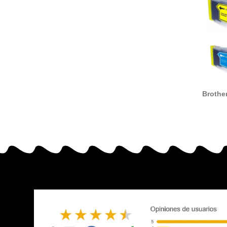
Brothe
de t