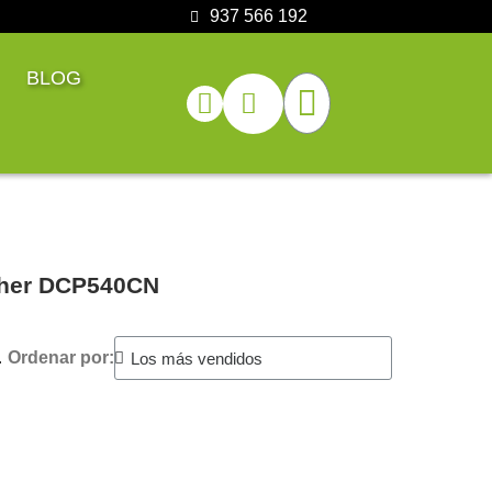
937 566 192
BLOG
other DCP540CN
.
Ordenar por: