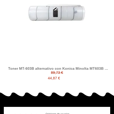
Toner MT-603B alternativo con Konica Minolta MT603B (
8935-902 )
89,73 €
44,87 €