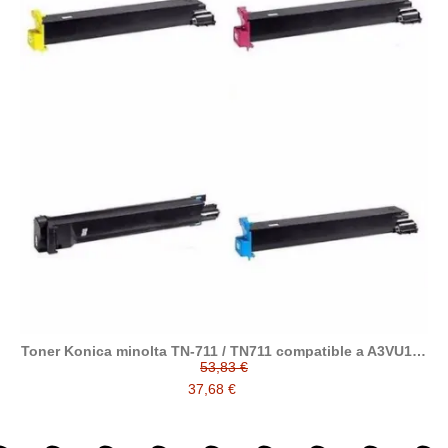
Toner Konica minolta TN-711 / TN711 compatible a A3VU150
/ A3VU250 / A3VU350 / A3VU450
53,83 €
37,68 €