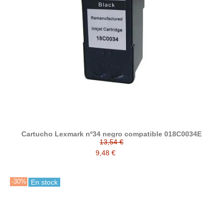
Cartucho Lexmark nº34 negro compatible 018C0034E
13,54 €
9,48 €
-30%
En stock