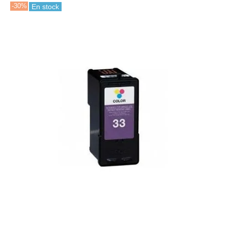
-30%
En stock