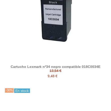
Cartucho Lexmark nº34 negro compatible 018C0034E
13,54 €
9,48 €
-30%
En stock