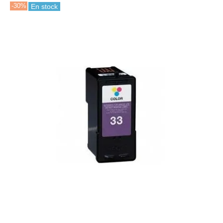
-30%
En stock