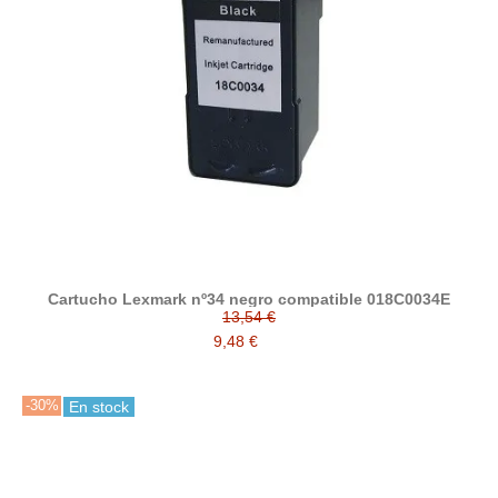
Cartucho Lexmark nº34 negro compatible 018C0034E
13,54 €
9,48 €
-30%
En stock