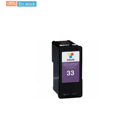
-30%
En stock