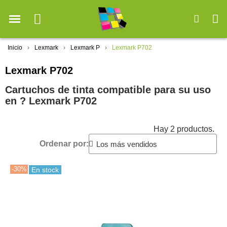
Inicio
Lexmark
Lexmark P
Lexmark P702
Lexmark P702
Cartuchos de tinta compatible para su uso
en ?️ Lexmark P702
Hay 2 productos.
Ordenar por:
-30%
En stock