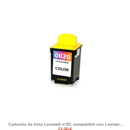
Cartucho de tinta Lexmark nº20, compatible con Lexmark
015MX120BR / 015MX120E, tricolor
21,30 €