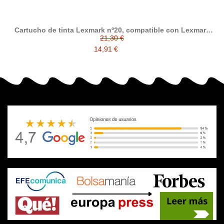
Cartucho de tinta Lexmark nº20, compatible con Lexmark
015MX120BR / 015MX120E, tricolor
21,30 €
14,91 €