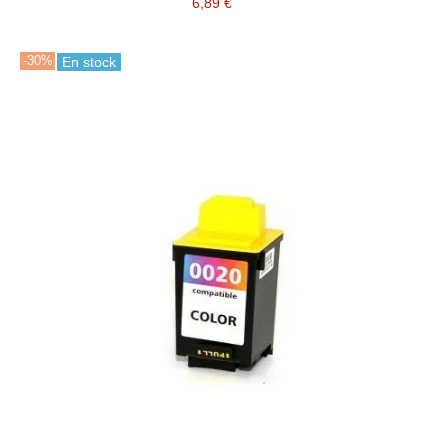
6,89 €
-30%
En stock