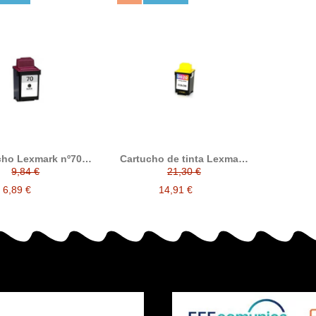
cho Lexmark nº70
Cartucho de tinta Lexmark
ro compatible
nº20, compatible con
9,84 €
21,30 €
012AX970E
Lexmark 015MX120BR /
015MX120E, tricolor
6,89 €
14,91 €