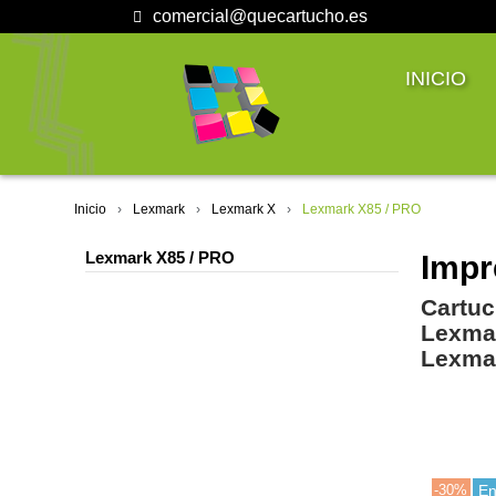
comercial@quecartucho.es
INICIO
Inicio
Lexmark
Lexmark X
Lexmark X85 / PRO
Lexmark X85 / PRO
Impr
Cartuc
Lexma
Lexma
-30%
En