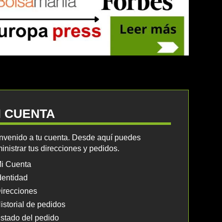
I CUENTA
nvenido a tu cuenta. Desde aquí puedes
inistrar tus direcciones y pedidos.
i Cuenta
dentidad
irecciones
istorial de pedidos
stado del pedido