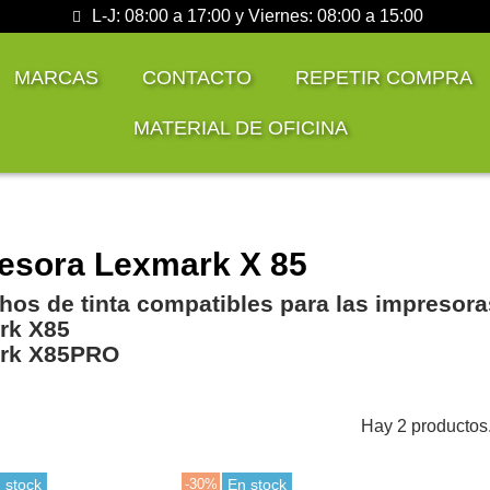
L-J: 08:00 a 17:00 y Viernes: 08:00 a 15:00
MARCAS
CONTACTO
REPETIR COMPRA
MATERIAL DE OFICINA
esora Lexmark X 85
hos de tinta compatibles para las impresora
rk X85
rk X85PRO
Hay 2 productos
 stock
-30%
En stock