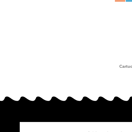
Cartu
neg