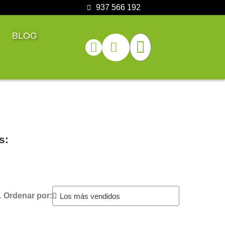
937 566 192
BLOG
s:
.
Ordenar por: