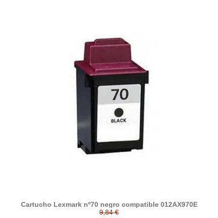
Cartucho Lexmark nº70 negro compatible 012AX970E
9,84 €