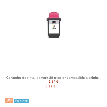
Cartucho de tinta lexmark 80 tricolor compatible a original
012A1980E
1,94 €
1,36 €
-30%
En stock