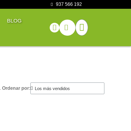
937 566 192
BLOG
.
Ordenar por: