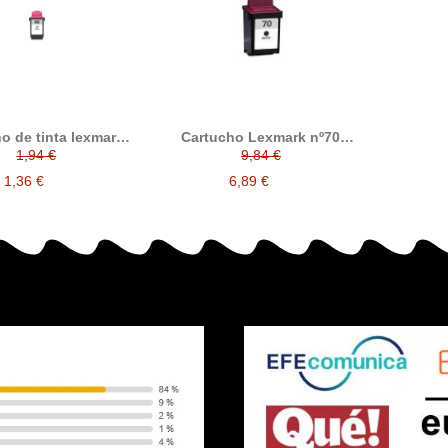
o de tinta lexmark
Cartucho Lexmark nº70
color compatible a
negro compatible
1,94 €
9,84 €
inal 012A1980E
012AX970E
1,36 €
6,89 €