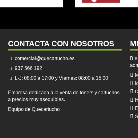
CONTACTA CON NOSOTROS
M
comercial@quecartucho.es
Bie
adm
937 566 192
M
L-J: 08:00 a 17:00 y Viernes: 08:00 a 15:00
I
D
Empresa dedicada a la venta de toners y cartuchos
a precios muy asequibles.
H
E
Equipo de Quecartucho
S