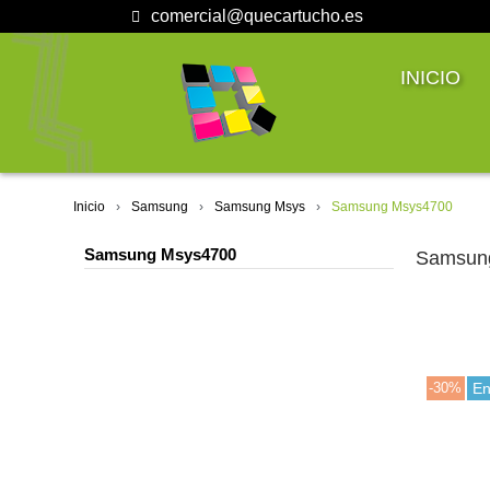
comercial@quecartucho.es
INICIO
Inicio
Samsung
Samsung Msys
Samsung Msys4700
Samsung Msys4700
Samsun
-30%
En