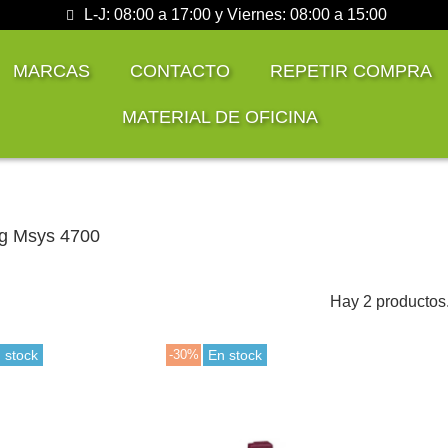
L-J: 08:00 a 17:00 y Viernes: 08:00 a 15:00
MARCAS
CONTACTO
REPETIR COMPRA
MATERIAL DE OFICINA
g Msys 4700
Hay 2 productos
 stock
-30%
En stock