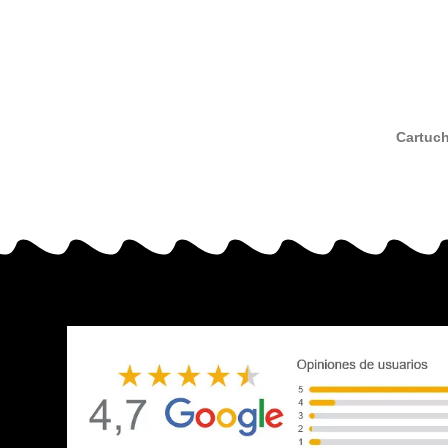
Cartuch
80 tri
orig