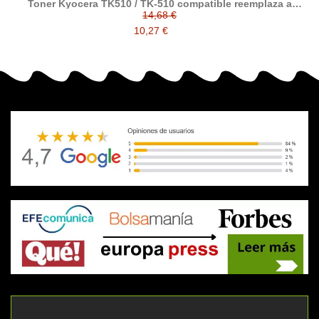
Toner Kyocera TK510 / TK-510 compatible reemplaza a
1T02F30EU0 / 1T02F3CEU0 / 1T02F3BEU0 / 1T02F3AEU0
14,68 €
10,27 €