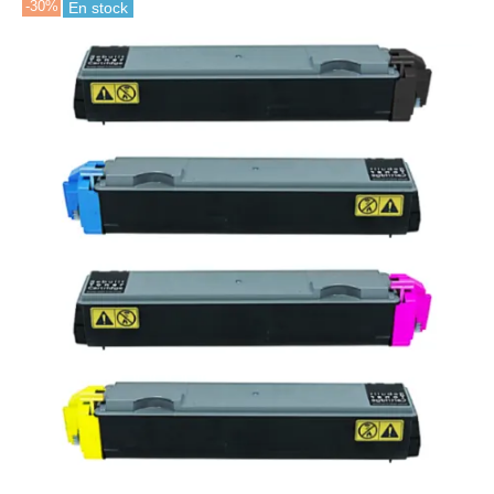
-30%
En stock