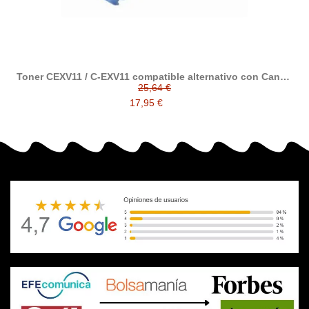
Toner CEXV11 / C-EXV11 compatible alternativo con Canon
C-EXV11
25,64 €
17,95 €