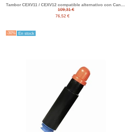
Tambor CEXV11 / CEXV12 compatible alternativo con Canon
9630A005
109,31 €
76,52 €
-30%
En stock