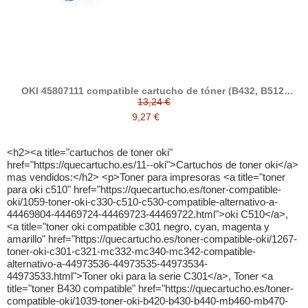
OKI 45807111 compatible cartucho de tóner (B432, B512,
MB492, MB562)
13,24 €
9,27 €
<h2><a title="cartuchos de toner oki"
href="https://quecartucho.es/11--oki">Cartuchos de toner oki</a>
mas vendidos:</h2> <p>Toner para impresoras <a title="toner
para oki c510" href="https://quecartucho.es/toner-compatible-
oki/1059-toner-oki-c330-c510-c530-compatible-alternativo-a-
44469804-44469724-44469723-44469722.html">oki C510</a>,
<a title="toner oki compatible c301 negro, cyan, magenta y
amarillo" href="https://quecartucho.es/toner-compatible-oki/1267-
toner-oki-c301-c321-mc332-mc340-mc342-compatible-
alternativo-a-44973536-44973535-44973534-
44973533.html">Toner oki para la serie C301</a>, Toner <a
title="toner B430 compatible" href="https://quecartucho.es/toner-
compatible-oki/1039-toner-oki-b420-b430-b440-mb460-mb470-