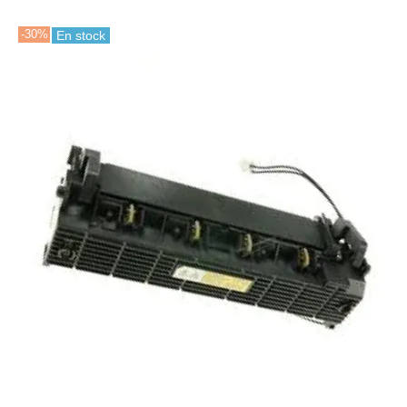
-30%
En stock