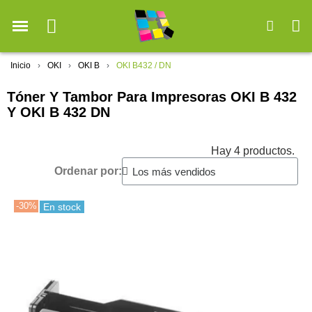
Inicio
OKI
OKI B
OKI B432 / DN
Tóner Y Tambor Para Impresoras OKI B 432
Y OKI B 432 DN
Hay 4 productos.
Ordenar por:
-30%
En stock