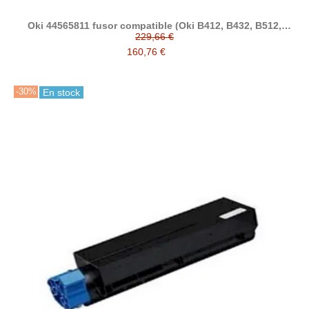
Oki 44565811 fusor compatible (Oki B412, B432, B512,
ES5112, ES5162, ES4192, ES4132, MB472, MB562)
229,66 €
160,76 €
-30%
En stock