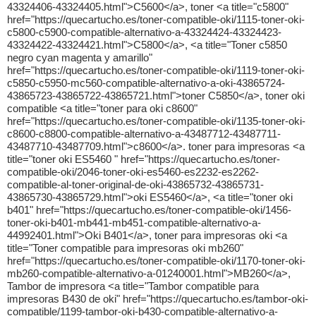
43324406-43324405.html">C5600</a>, toner <a title="c5800"
href="https://quecartucho.es/toner-compatible-oki/1115-toner-oki-
c5800-c5900-compatible-alternativo-a-43324424-43324423-
43324422-43324421.html">C5800</a>, <a title="Toner c5850
negro cyan magenta y amarillo"
href="https://quecartucho.es/toner-compatible-oki/1119-toner-oki-
c5850-c5950-mc560-compatible-alternativo-a-oki-43865724-
43865723-43865722-43865721.html">toner C5850</a>, toner oki
compatible <a title="toner para oki c8600"
href="https://quecartucho.es/toner-compatible-oki/1135-toner-oki-
c8600-c8800-compatible-alternativo-a-43487712-43487711-
43487710-43487709.html">c8600</a>. toner para impresoras <a
title="toner oki ES5460 " href="https://quecartucho.es/toner-
compatible-oki/2046-toner-oki-es5460-es2232-es2262-
compatible-al-toner-original-de-oki-43865732-43865731-
43865730-43865729.html">oki ES5460</a>, <a title="toner oki
b401" href="https://quecartucho.es/toner-compatible-oki/1456-
toner-oki-b401-mb441-mb451-compatible-alternativo-a-
44992401.html">Oki B401</a>, toner para impresoras oki <a
title="Toner compatible para impresoras oki mb260"
href="https://quecartucho.es/toner-compatible-oki/1170-toner-oki-
mb260-compatible-alternativo-a-01240001.html">MB260</a>,
Tambor de impresora <a title="Tambor compatible para
impresoras B430 de oki" href="https://quecartucho.es/tambor-oki-
compatible/1199-tambor-oki-b430-compatible-alternativo-a-