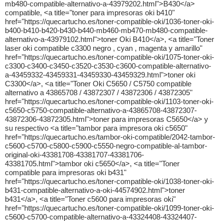
mb480-compatible-alternativo-a-43979202.html">B430</a>
compatible, <a title="toner para impresoras oki b410"
href="https://quecartucho.es/toner-compatible-oki/1036-toner-oki-
b400-b410-b420-b430-b440-mb460-mb470-mb480-compatible-
alternativo-a-43979102.html">toner Oki B410</a>, <a title="Toner
laser oki compatible c3300 negro , cyan , magenta y amarillo"
href="https://quecartucho.es/toner-compatible-oki/1075-toner-oki-
c3300-c3400-c3450-c3520-c3530-c3600-compatible-alternativo-
a-43459332-43459331-43459330-43459329.html">toner oki
C3300</a>, <a title="Toner Oki C5650 / C5750 compatible
alternativo a 43865708 / 43872307 / 43872306 / 43872305"
href="https://quecartucho.es/toner-compatible-oki/1103-toner-oki-
c5650-c5750-compatible-alternativo-a-43865708-43872307-
43872306-43872305.html">toner para impresoras C5650</a> y
su respectivo <a title="tambor para impresora oki c5650"
href="https://quecartucho.es/tambor-oki-compatible/2042-tambor-
c5600-c5700-c5800-c5900-c5550-negro-compatible-al-tambor-
original-oki-43381708-43381707-43381706-
43381705.html">tambor oki c5650</a>, <a title="Toner
compatible para impresoras oki b431"
href="https://quecartucho.es/toner-compatible-oki/1038-toner-oki-
b431-compatible-alternativo-a-oki-44574902.html">toner
b431</a>, <a title="Toner c5600 para impresoras oki"
href="https://quecartucho.es/toner-compatible-oki/1099-toner-oki-
c5600-c5700-compatible-alternativo-a-43324408-43324407-