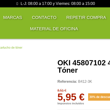
L-J: 08:00 a 17:00 y Viernes: 08:00 a 15:00
MARCAS
CONTACTO
REPETIR COMPRA
MATERIAL DE OFICINA
artucho de tóner
OKI 45807102 
Tóner
Referencia
B412-3K
8,51 €
5,95 €
30% de descu
Impuestos incluidos