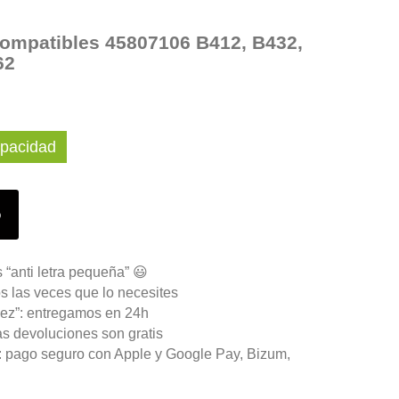
compatibles 45807106 B412, B432,
62
apacidad
o
 “anti letra pequeña” 😃
s las veces que lo necesites
ez”: entregamos en 24h
as devoluciones son gratis
n: pago seguro con Apple y Google Pay, Bizum,