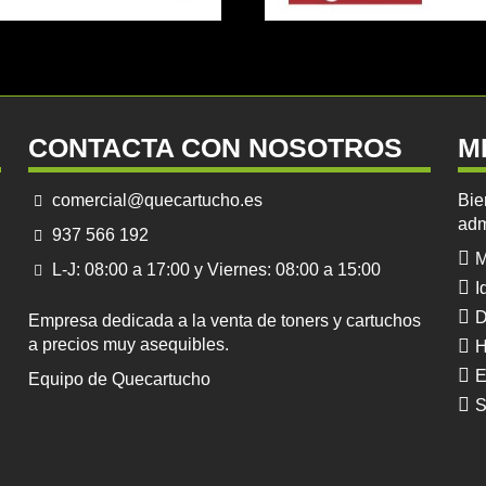
CONTACTA CON NOSOTROS
M
comercial@quecartucho.es
Bie
adm
937 566 192
M
L-J: 08:00 a 17:00 y Viernes: 08:00 a 15:00
I
D
Empresa dedicada a la venta de toners y cartuchos
a precios muy asequibles.
H
E
Equipo de Quecartucho
S