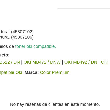
rtura. (45807102)
rtura. (45807106)
elos de
toner oki compatible
.
ucto:
B512 / DN
|
OKI MB472 / DNW
|
OKI MB492 / DN
|
OKI
patible Oki
Marca
Color Premium
No hay reseñas de clientes en este momento.