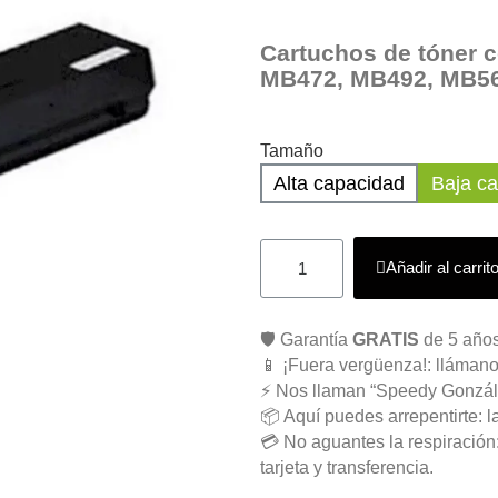
Cartuchos de tóner 
MB472, MB492, MB5
Tamaño
Alta capacidad
Baja c
Añadir al carrit
🛡️ Garantía
GRATIS
de 5 años
📱 ¡Fuera vergüenza!: llámano
⚡ Nos llaman “Speedy Gonzál
📦 Aquí puedes arrepentirte: l
💳 No aguantes la respiració
tarjeta y transferencia.