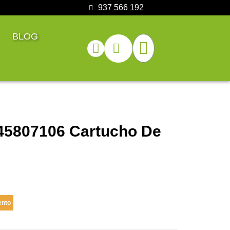
937 566 192
BLOG
45807106 Cartucho De
ento