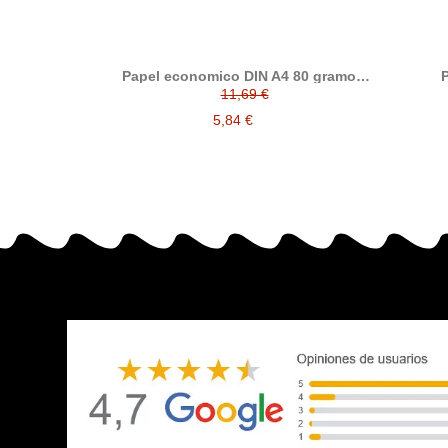
Papel economico DIN A4 80 gramos,
P
paquete 500 folios
11,69 €
5,84 €