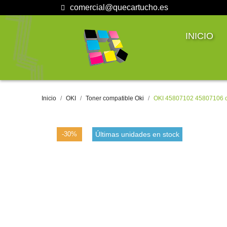
comercial@quecartucho.es
INICIO
Inicio
OKI
Toner compatible Oki
OKI 45807102 45807106 c
-30%
Últimas unidades en stock