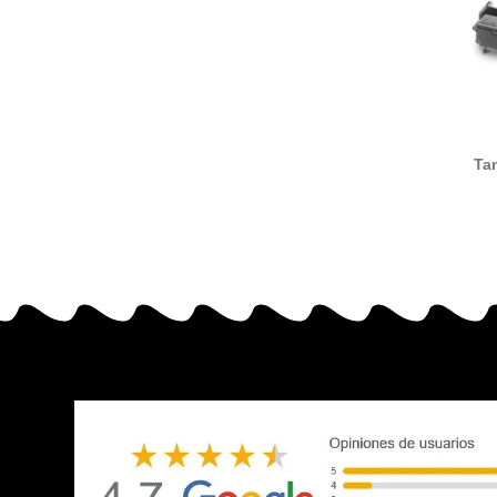
Ta
compat