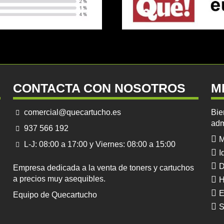
CONTACTA CON NOSOTROS
M
comercial@quecartucho.es
Bie
adm
937 566 192
M
L-J: 08:00 a 17:00 y Viernes: 08:00 a 15:00
I
D
Empresa dedicada a la venta de toners y cartuchos
a precios muy asequibles.
H
E
Equipo de Quecartucho
S