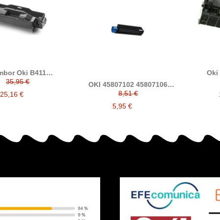
mbor Oki B411
Oki
ible alternativo a
compa
35,95 €
OKI 45807102 45807106
44574302
B432
cartucho de tóner
8,51 €
ES5162
25,16 €
M
5,95 €