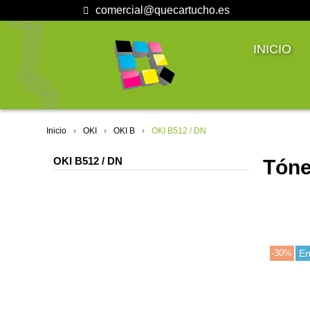
comercial@quecartucho.es
INICIO
Inicio
OKI
OKI B
OKI B512 / DN
OKI B512 / DN
Tóne
-30%
En