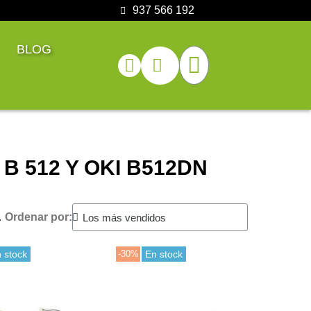
937 566 192
BLOG
I B 512 Y OKI B512DN
.
Ordenar por:
 stock
-30%
En stock