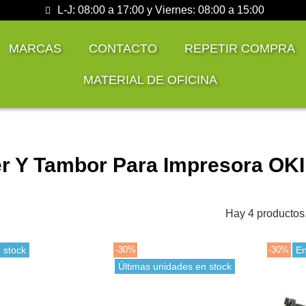
L-J: 08:00 a 17:00 y Viernes: 08:00 a 15:00
MARCAS
CONTACTO
REPETIR COMPRA
MATERIAL DE OFICINA
r Y Tambor Para Impresora OK
Hay 4 productos
 stock
-30%
-30%
En
Últimas unidades en stock