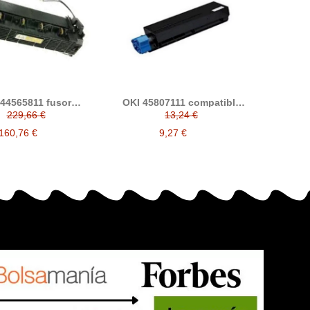
 44565811 fusor
OKI 45807111 compatible
tible (Oki B412,
cartucho de tóner (B432,
229,66 €
13,24 €
, B512, ES5112,
B512, MB492, MB562)
, ES4192, ES4132,
160,76 €
9,27 €
B472, MB562)