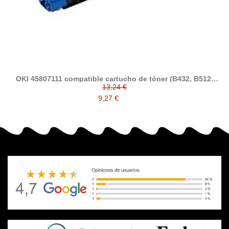
OKI 45807111 compatible cartucho de tóner (B432, B512,
MB492, MB562)
13,24 €
9,27 €