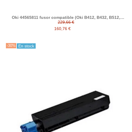
Oki 44565811 fusor compatible (Oki B412, B432, B512,
ES5112, ES5162, ES4192, ES4132, MB472, MB562)
229,66 €
160,76 €
-30%
En stock