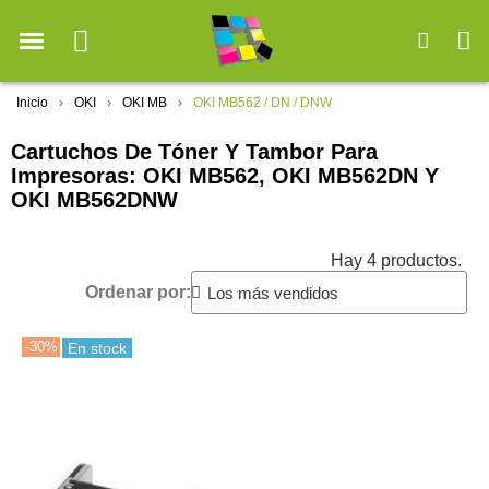
Inicio
OKI
OKI MB
OKI MB562 / DN / DNW
Cartuchos De Tóner Y Tambor Para
Impresoras: OKI MB562, OKI MB562DN Y
OKI MB562DNW
Hay 4 productos.
Ordenar por:
-30%
En stock