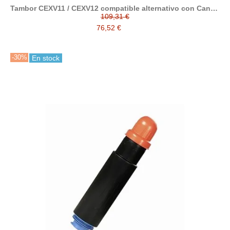
Tambor CEXV11 / CEXV12 compatible alternativo con Canon
9630A005
109,31 €
76,52 €
-30%
En stock