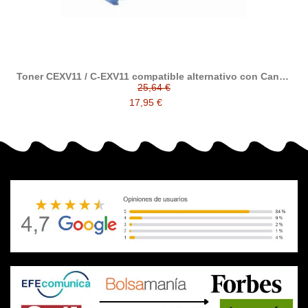
Toner CEXV11 / C-EXV11 compatible alternativo con Canon
C-EXV11
25,64 €
17,95 €