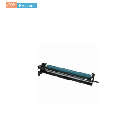
-30%
En stock