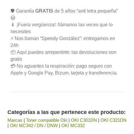
🛡️ Garantía
GRATIS
de 5 años “anti letra pequeña”
😃
📱 ¡Fuera vergüenza!: llámanos las veces que lo
necesites
⚡ Nos llaman “Speedy González”: entregamos en
24h
📦 Aquí puedes arrepentirte: las devoluciones son
gratis
💳 No aguantes la respiración: pago seguro con
Apple y Google Pay, Bizum, tarjeta y transferencia.
Categorías a las que pertenece este producto:
Marcas
|
Toner compatible Oki
|
OKI C301DN
|
OKI C321DN
|
OKI MC342 / DN / DNW
|
OKI MC332