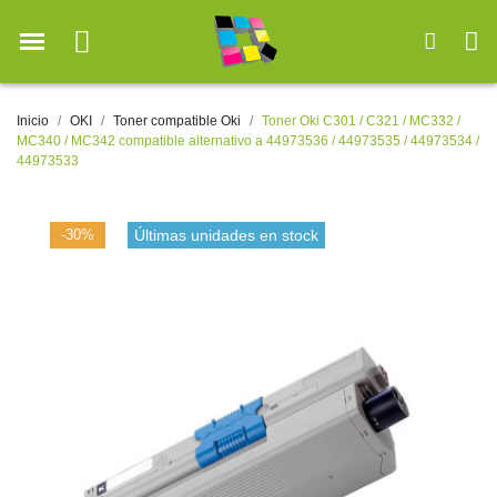
Inicio
OKI
Toner compatible Oki
Toner Oki C301 / C321 / MC332 /
MC340 / MC342 compatible alternativo a 44973536 / 44973535 / 44973534 /
44973533
-30%
Últimas unidades en stock