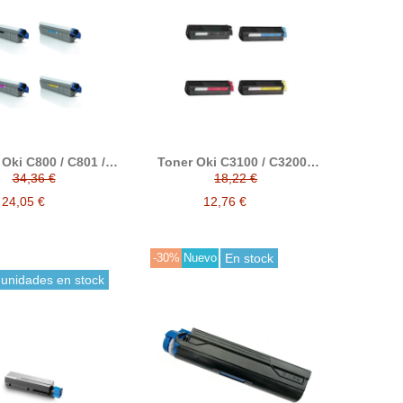
Oki C800 / C801 /
Toner Oki C3100 / C3200 /
21 compatible
C5100 / C5200 / C5250 /
34,36 €
18,22 €
ativo a 44643004 /
C5300 / C5400 / C5450 /
003 / 44643002 /
C5510 / C5540 Negro
24,05 €
12,76 €
44643001
remanufacturado
-30%
Nuevo
En stock
 unidades en stock