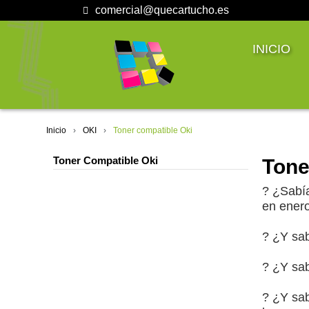
comercial@quecartucho.es
INICIO
Inicio
OKI
Toner compatible Oki
Toner Compatible Oki
Tone
? ¿Sabía
en ener
? ¿Y sab
? ¿Y sab
? ¿Y sab