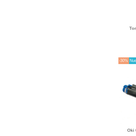
To
compat
-30%
Nu
Oki 
compat