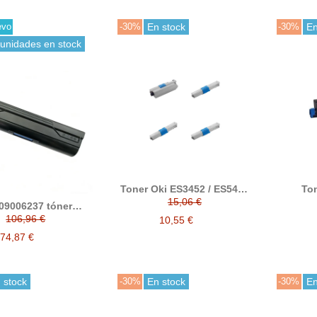
evo
-30%
En stock
-30%
En
 unidades en stock
Toner Oki ES3452 / ES5431
To
/ ES5462 compatible
compat
15,06 €
09006237 tóner
alternativo a 444973512 /
ible (B433, B513)
106,96 €
444973511 / 444973510 /
10,55 €
444973509
74,87 €
 stock
-30%
En stock
-30%
En