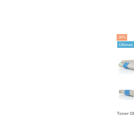
ES3640
altern
42918
-30%
Últimas
Toner O
altern
44469