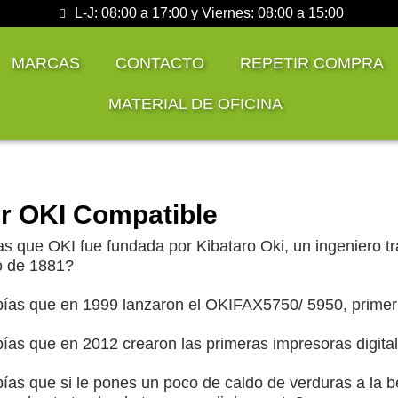
L-J: 08:00 a 17:00 y Viernes: 08:00 a 15:00
MARCAS
CONTACTO
REPETIR COMPRA
MATERIAL DE OFICINA
r OKI Compatible
s que OKI fue fundada por Kibataro Oki, un ingeniero tra
o de 1881?
ías que en 1999 lanzaron el OKIFAX5750/ 5950, primer f
ías que en 2012 crearon las primeras impresoras digit
ías que si le pones un poco de caldo de verduras a la b