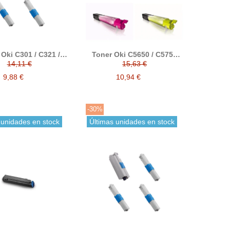
Oki C301 / C321 /
Toner Oki C5650 / C5750
 / MC340 / MC342
compatible alternativo a
14,11 €
15,63 €
ible alternativo a
43865708 / 43872307 /
536 / 44973535 /
43872306 / 43872305
9,88 €
10,94 €
3534 / 44973533
-30%
 unidades en stock
Últimas unidades en stock