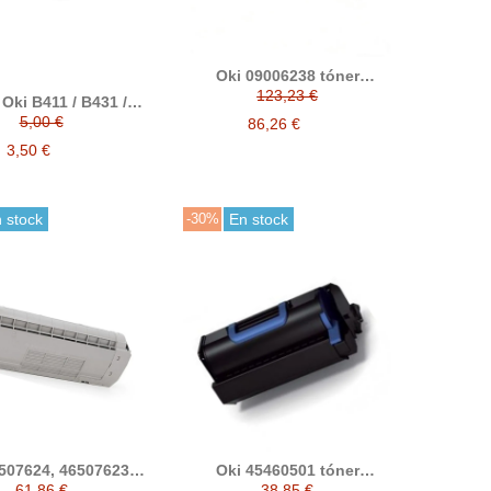
Oki 09006238 tóner
compatible (B433, B513)
123,23 €
Oki B411 / B431 /
 / MB471 / MB491
5,00 €
86,26 €
ible alternativo a
44574702
3,50 €
 stock
-30%
En stock
507624, 46507623,
Oki 45460501 tóner
22, 46507621 tóner
compatible
61,86 €
38,85 €