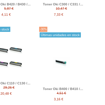
Oki B420 / B430 /
Toner Oki C300 / C331 /
/ MB460 / MB470 /
C511 / C531 / MC351 /
5,87 €
10,47 €
80 compatible
MC352 / MC361 / MC362 /
nativo a 43979202
MC561 / MC562 / OF300
4,11 €
7,33 €
compatible con OKI
 stock
-30%
Últimas unidades en stock
Oki C110 / C130 /
60 compatible
29,26 €
Toner Oki B400 / B410 /
ativo a 44250724 /
B420 / B430 / B440 / MB460
723 / 44250722 /
4,51 €
20,48 €
/ MB470 / MB480
44250721
compatible alternativo a
3,16 €
43979102