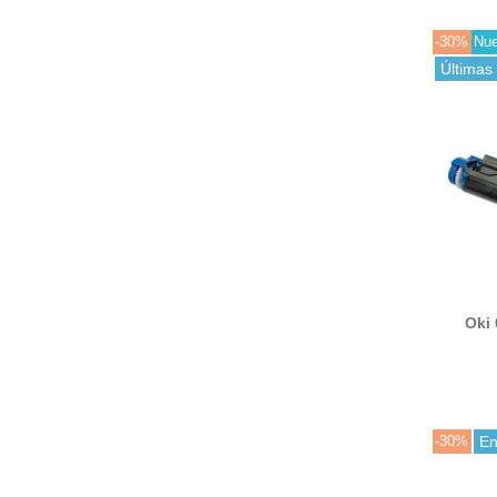
-30%
Nu
Últimas
Oki 
compat
-30%
En