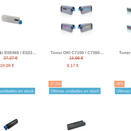
ki ES5460 / ES2232
Toner OKI C7100 / C7300 /
Toner 
262 compatible al
C7350 / C7500 / C7550
C8
27,27 €
11,66 €
riginal de OKI
negro compatible
altern
732 / 43865731 /
alternativo a 41963008 /
44643
19,09 €
8,17 €
5730 / 43865729
41963007 / 41963006 /
41963005
-37,5%
-30%
 unidades en stock
Últimas unidades en stock
Últimas