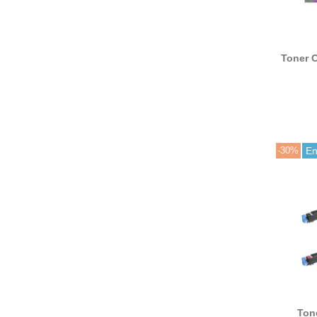
Toner O
C3450 
C36
altern
43459
-30%
En
Ton