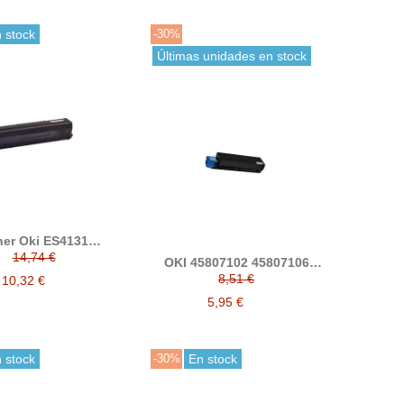
 stock
-30%
Últimas unidades en stock
ner Oki ES4131
ible alternativo a
14,74 €
OKI 45807102 45807106
44917607
cartucho de tóner
8,51 €
10,32 €
5,95 €
 stock
-30%
En stock