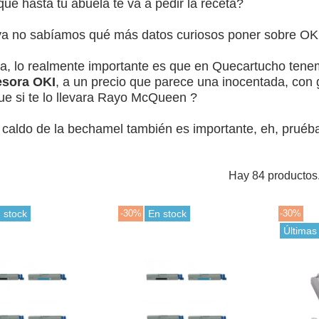
ue hasta tu abuela te va a pedir la receta?
ya no sabíamos qué más datos curiosos poner sobre O
a, lo realmente importante es que en Quecartucho ten
esora OKI
, a un precio que parece una inocentada, con
ue si te lo llevara Rayo McQueen ?️
l caldo de la bechamel también es importante, eh, pruéba
Hay 84 productos
 stock
-30%
En stock
-30%
Últimas