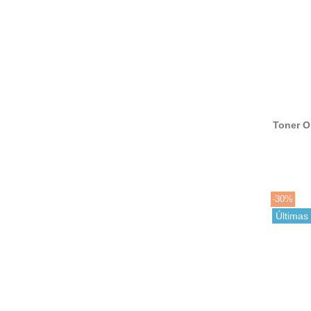
Toner O
/ ES2
toner o
43865
4386
-30%
Últimas