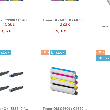
ki C3300 / C3400 /
Toner Oki MC350 / MC360
/ C3520 / C3530 /
compatible alternativo a
13,08 €
13,08 €
Toner 
00 compatible
43459324 / 43459371 /
MC332
ativo a 43459332 /
43459370 / 43459369
9,16 €
9,16 €
compat
331 / 43459330 /
44973
43459329
4497
 stock
-30%
En stock
-30%
Últimas
er Oki ES3640 /
Toner Oki C9600 / C9650 /