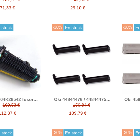
compatible (Oki C833,
compat
C843) alta capacidad
71,33 €
29,10 €
 stock
-30%
En stock
-30%
En
604K28542 fusor
Oki 44844476 / 44844475 /
Oki 458
atible (B6300)
44844474 / 44844473
4586282
160,53 €
156,84 €
tambor compatible ES8453
comp
/ ES8473
112,37 €
109,79 €
 stock
-30%
En stock
-30%
En