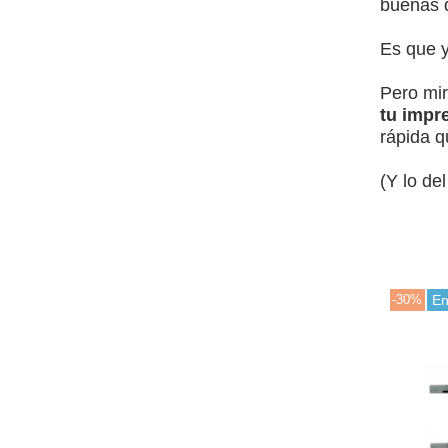
buenas q
Es que 
Pero mir
tu impr
rápida q
(Y lo de
-30%
En