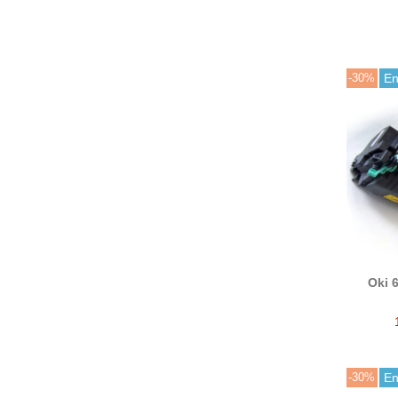
-30%
En
Oki 
comp
-30%
En