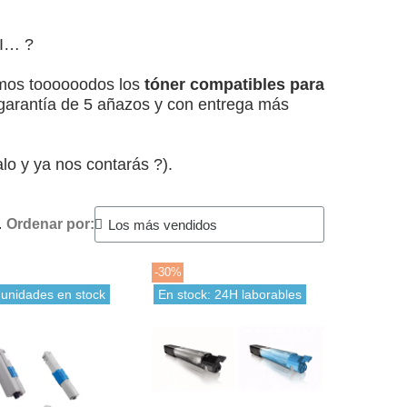
KI… ?
emos toooooodos los
tóner compatibles para
 garantía de 5 añazos y con entrega más
lo y ya nos contarás ?).
.
Ordenar por:
-30%
 unidades en stock
En stock: 24H laborables