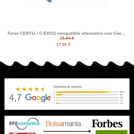
Toner CEXV11 / C-EXV11 compatible alternativo con Canon
C-EXV11
25,64 €
17,95 €