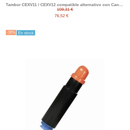
Tambor CEXV11 / CEXV12 compatible alternativo con Canon
9630A005
109,31 €
76,52 €
-30%
En stock