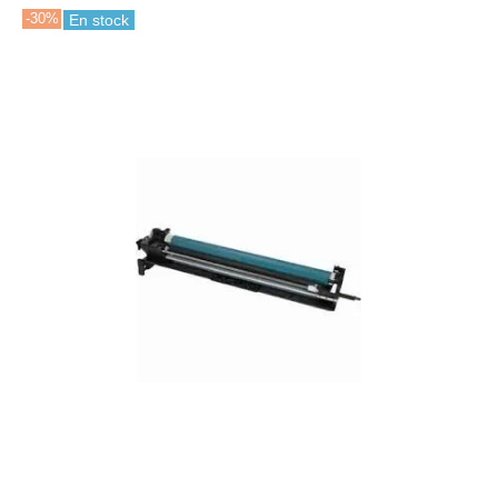
-30%
En stock