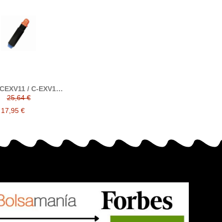
 CEXV11 / C-EXV11
ble alternativo con
25,64 €
anon C-EXV11
17,95 €