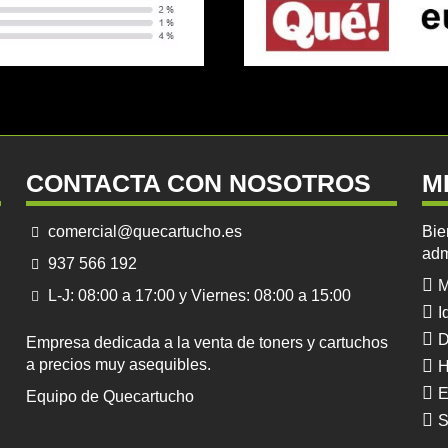
CONTACTA CON NOSOTROS
M
comercial@quecartucho.es
Bie
adm
937 566 192
M
L-J: 08:00 a 17:00 y Viernes: 08:00 a 15:00
I
D
Empresa dedicada a la venta de toners y cartuchos
a precios muy asequibles.
H
E
Equipo de Quecartucho
S