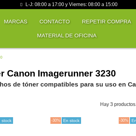
L-J: 08:00 a 17:00 y Viernes: 08:00 a 15:00
MARCAS
CONTACTO
REPETIR COMPRA
MATERIAL DE OFICINA
30
r Canon Imagerunner 3230
hos de tóner compatibles para su uso en C
Hay 3 productos
 stock
-30%
En stock
-30%
En