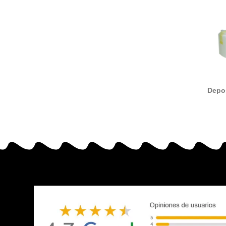
Depos
CE
compati
Cano