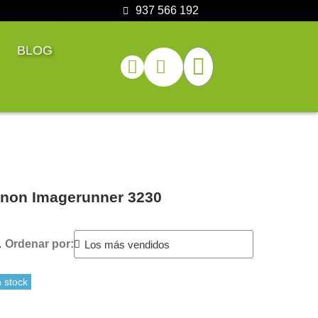
937 566 192
BLOG
anon Imagerunner 3230
.
Ordenar por:
 stock