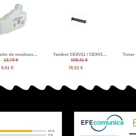
ito de residuos
Tambor CEXV11 / CEXV12
Toner
XV11 / CEXV12
compatible alternativo con
compati
13,73 €
109,31 €
ble alternativo con
Canon 9630A005
C
n FM2-0303-000
9,61 €
76,52 €