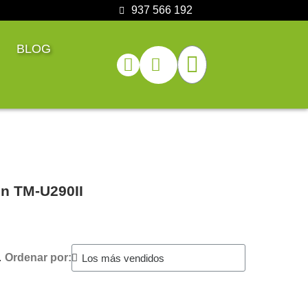
937 566 192
BLOG
on TM-U290II
.
Ordenar por: