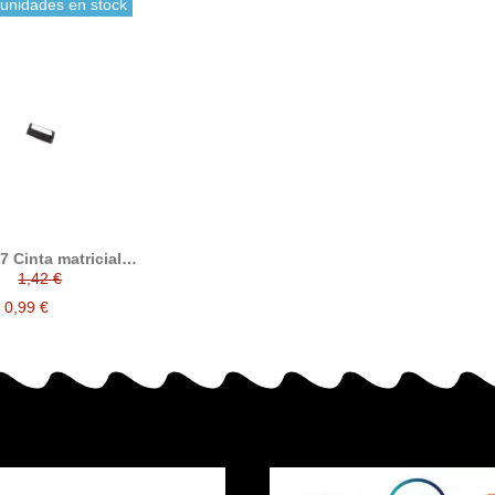
 unidades en stock
 Cinta matricial
tible con Epson
1,42 €
C43S015366
0,99 €