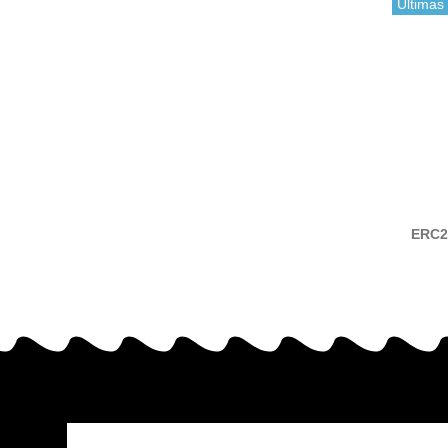
Últimas
ERC27
compa