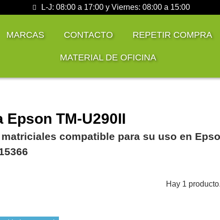
L-J: 08:00 a 17:00 y Viernes: 08:00 a 15:00
MARCAS
CONTACTO
REPETIR COMPRA
MATERIAL DE OFICINA
a Epson TM-U290II
 matriciales compatible para su uso en Eps
15366
Hay 1 producto