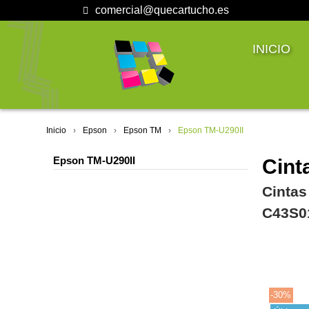
comercial@quecartucho.es
INICIO
Inicio
Epson
Epson TM
Epson TM-U290II
Epson TM-U290II
Cint
Cintas
C43S0
-30%