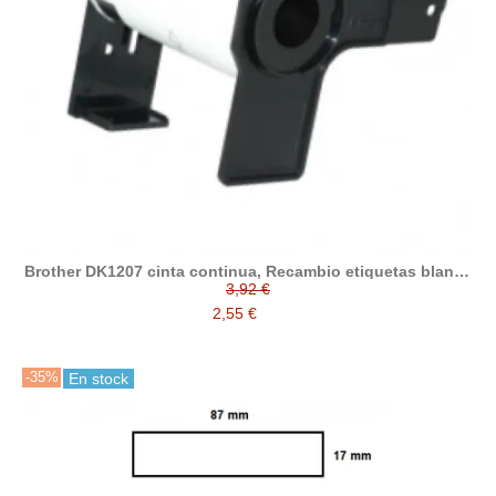
Brother DK1207 cinta continua, Recambio etiquetas blanco
compatible 58mm cd dvd compatible a DK-11207
3,92 €
2,55 €
-35%
En stock