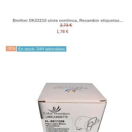
Brother DK22210 cinta continua, Recambio etiquetas
blanco compatible 29 mm x 30.48 m compatible a DK-22210
2,73 €
1,78 €
-35%
En stock: 24H laborables