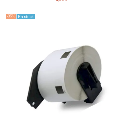
-35%
En stock