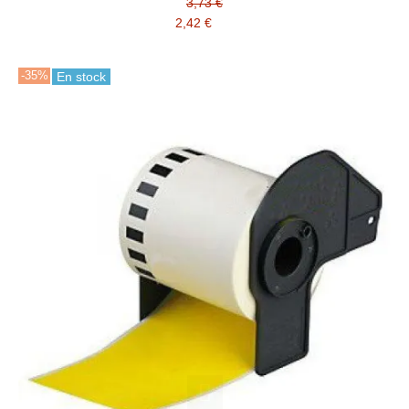
compatible 12 mm a Brother
3,73 €
2,42 €
-35%
En stock