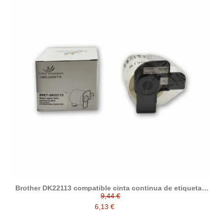
Brother DK22113 compatible cinta continua de etiquetas
transparente 62mm x 15.24metros DK-22113
9,44 €
6,13 €