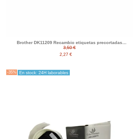
Brother DK11209 Recambio etiquetas precortadas
compatibles 62 mm x 29 mm
3,50 €
2,27 €
-35%
En stock: 24H laborables