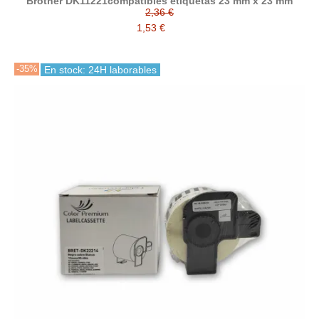
Brother DK11221compatibles etiquetas 23 mm x 23 mm
2,36 €
1,53 €
-35%
En stock: 24H laborables