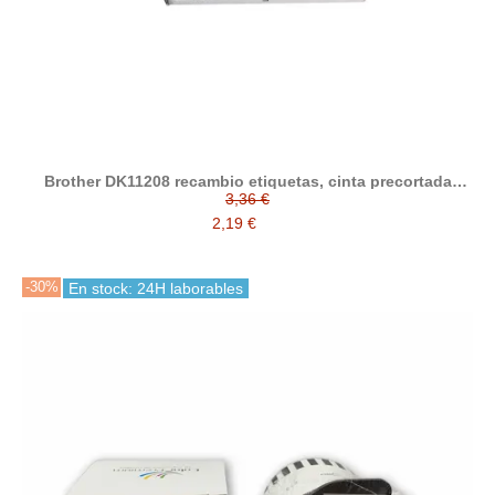
Brother DK11208 recambio etiquetas, cinta precortada
compatible 38 mm x 90 mm
3,36 €
2,19 €
-30%
En stock: 24H laborables