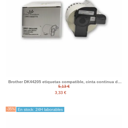
Brother DK44205 etiquetas compatible, cinta continua de
recambio
5,13 €
3,33 €
-35%
En stock: 24H laborables