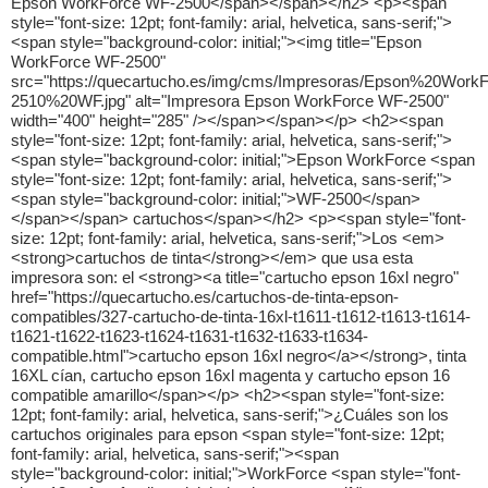
Epson WorkForce WF-2500</span></span></h2> <p><span
style="font-size: 12pt; font-family: arial, helvetica, sans-serif;">
<span style="background-color: initial;"><img title="Epson
WorkForce WF-2500"
src="https://quecartucho.es/img/cms/Impresoras/Epson%20Wor
2510%20WF.jpg" alt="Impresora Epson WorkForce WF-2500"
width="400" height="285" /></span></span></p> <h2><span
style="font-size: 12pt; font-family: arial, helvetica, sans-serif;">
<span style="background-color: initial;">Epson WorkForce <span
style="font-size: 12pt; font-family: arial, helvetica, sans-serif;">
<span style="background-color: initial;">WF-2500</span>
</span></span> cartuchos</span></h2> <p><span style="font-
size: 12pt; font-family: arial, helvetica, sans-serif;">Los <em>
<strong>cartuchos de tinta</strong></em> que usa esta
impresora son: el <strong><a title="cartucho epson 16xl negro"
href="https://quecartucho.es/cartuchos-de-tinta-epson-
compatibles/327-cartucho-de-tinta-16xl-t1611-t1612-t1613-t1614-
t1621-t1622-t1623-t1624-t1631-t1632-t1633-t1634-
compatible.html">cartucho epson 16xl negro</a></strong>, tinta
16XL cían, cartucho epson 16xl magenta y cartucho epson 16
compatible amarillo</span></p> <h2><span style="font-size:
12pt; font-family: arial, helvetica, sans-serif;">¿Cuáles son los
cartuchos originales para epson <span style="font-size: 12pt;
font-family: arial, helvetica, sans-serif;"><span
style="background-color: initial;">WorkForce <span style="font-