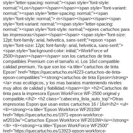
style="letter-spacing: normal;"><span style="font-style:
normal;">Los</span></span></span><span style="font-variant:
normal;"><span style="letter-spacing: normal;"><span
style="font-style: normal;"> m</span></span></span><span
style="font-variant: normal;"><span style="letter-spacing:
normal;"><span style="font-style: normal;">ejores cartuchos para
las impresoras</span></span></span> <span style="font-size:
12pt; font-family: arial, helvetica, sans-serif;">epson <span
style="font-size: 12pt; font-family: arial, helvetica, sans-serif;">
<span style="background-color: initial;">WorkForce wf
2500</span></span></span> son los cartuchos de tinta
compatibles Premium con el tamaño xl. Los 16xl compatible
calidad premium. Ya que son los <a title="cartuchos de tinta
Epson" href="https://quecartucho.es/4223-cartuchos-de-tinta-
epson-compatibles"><strong>cartuchos de tinta Epson</strong>
</a> mas ecológicos, y los mas baratos manteniendo niveles
muy altos de calidad y fiabilidad.</span></p> <h2>Cartuchos de
tinta para la impresora Epson WorkForce WF-2500 original y
compatible.</h2> <h2 class="cabecera_lista_auto_top">Otras
impresoras Espon que usan estos cartuchos 16 / 16xl</h2> <ul>
<li><strong><a title="Epson Workforce WF2010W"
href="https://quecartucho.es/1971-epson-workforce-
wf2010w">Cartuchos Epson Workforce WF2010W</a></strong>
</li> <li><strong><a title="Epson WorkForce WF2500"
href="https://quecartucho.es/13923-epson-workforce-