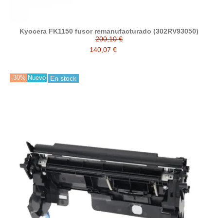
Kyocera FK1150 fusor remanufacturado (302RV93050)
200,10 €
140,07 €
-30%
Nuevo
En stock