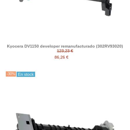
Kyocera DV1150 developer remanufacturado (302RV93020)
123,23 €
86,26 €
-30%
En stock