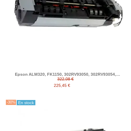
Epson ALM320, FK1150, 302RV93050, 302RV93054,
302RV93055 fusor compatible
322,08 €
225,45 €
-30%
En stock