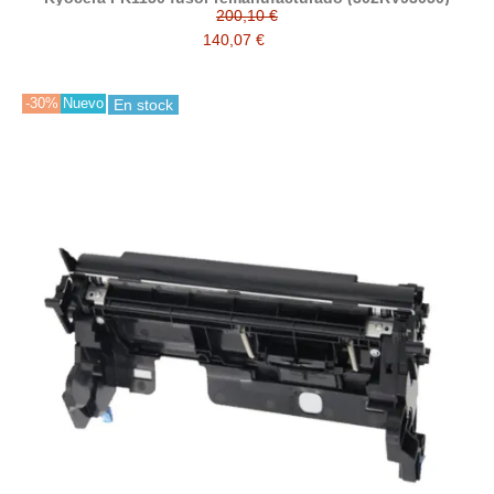
200,10 €
140,07 €
-30%
Nuevo
En stock