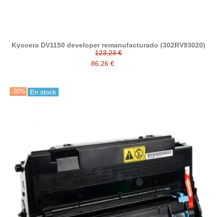
Kyocera DV1150 developer remanufacturado (302RV93020)
123,23 €
86,26 €
-30%
En stock