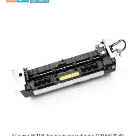
En stock
Kyocera FK1150 fusor remanufacturado (302RV93050)