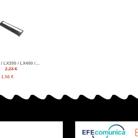
/ LX350 / LX400 /
/ LX80 / LX800 /
2,23 €
nta matricial nylon
ompatible a Epson
1,56 €
C13S015637