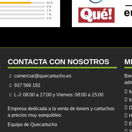
CONTACTA CON NOSOTROS
M
comercial@quecartucho.es
Bie
adm
937 566 192
M
L-J: 08:00 a 17:00 y Viernes: 08:00 a 15:00
I
D
Empresa dedicada a la venta de toners y cartuchos
a precios muy asequibles.
H
E
Equipo de Quecartucho
S