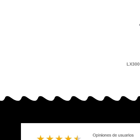
LX300 
FX80 
LQ350 ci
negro c