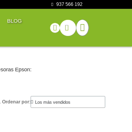
937 566 192
BLOG
esoras Epson:
.
Ordenar por: