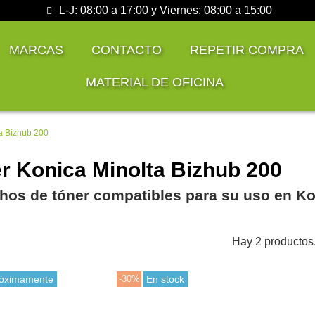
L-J: 08:00 a 17:00 y Viernes: 08:00 a 15:00
MARCAS
CONTACTO
REPETIR COMPRA
MATERIAL DE OFICINA
a Bizhub 200
r Konica Minolta Bizhub 200
hos de tóner compatibles para su uso en Ko
Hay 2 productos
óximamente
-30%
En stock