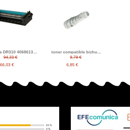
a DR310 4068613
toner compatible bizhub
bor compatible
200 / 222 / 25 / 250 / 282
94,33 €
9,79 €
reemplaza a Konica minolta
TN211 / 8938415
66,03 €
6,85 €