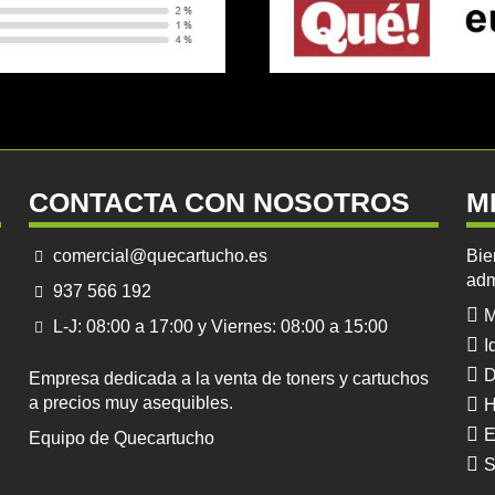
CONTACTA CON NOSOTROS
M
comercial@quecartucho.es
Bie
adm
937 566 192
M
L-J: 08:00 a 17:00 y Viernes: 08:00 a 15:00
I
D
Empresa dedicada a la venta de toners y cartuchos
a precios muy asequibles.
H
E
Equipo de Quecartucho
S