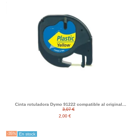
Cinta rotuladora Dymo 91222 compatible al original
S0721670
3,07 €
2,00 €
-35%
En stock