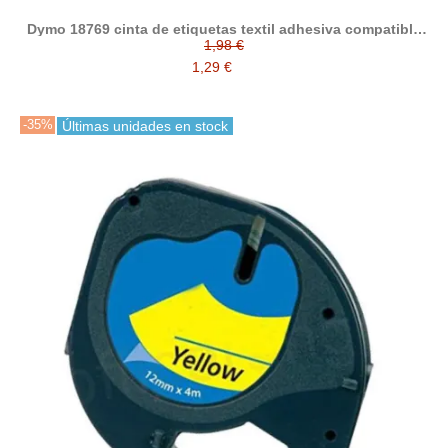
Dymo 18769 cinta de etiquetas textil adhesiva compatible
(S0718850)
1,98 €
1,29 €
-35%
Últimas unidades en stock