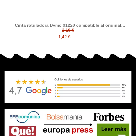
Cinta rotuladora Dymo 91220 compatible al original
S0721520
2,18 €
1,42 €