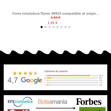
Cinta rotuladora Dymo 40913 compatible al original
Cin
S0720680
2,94 €
1,91 €