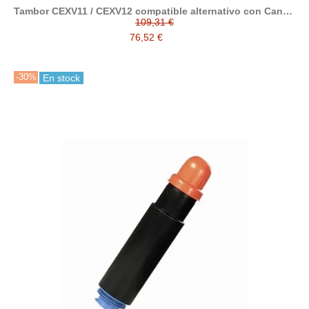
Tambor CEXV11 / CEXV12 compatible alternativo con Canon
9630A005
109,31 €
76,52 €
-30%
En stock