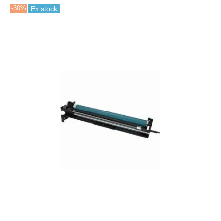
-30%
En stock