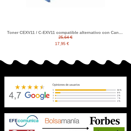
Toner CEXV11 / C-EXV11 compatible alternativo con Canon
C-EXV11
25,64 €
17,95 €