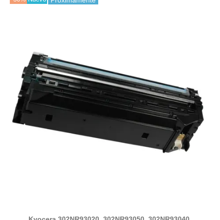
Próximamente
Kyocera 302NR93020, 302NR93050, 302NR93040,