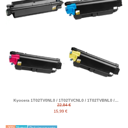
Kyocera 1T02TV0NL0 / 1T02TVCNL0 / 1T02TVBNL0 /
1T02TVANL0 tóner compatible (TK5270/TK5270XL)
22,84 €
15,99 €
-30%
Nuevo