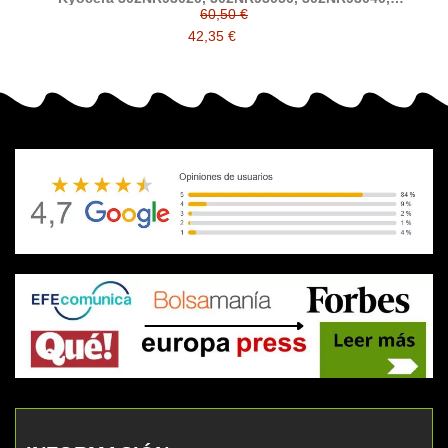
302NR93030 developer compatible
60,50 €
42,35 €