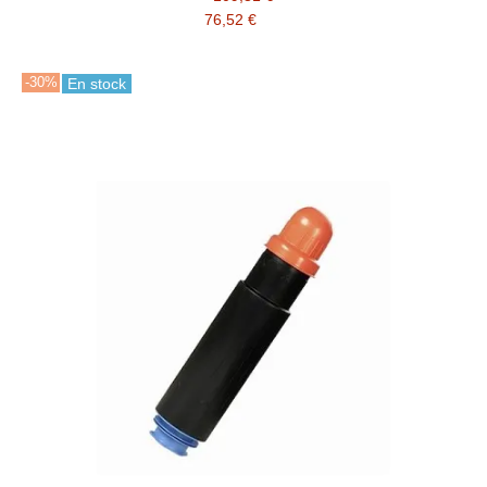
76,52 €
-30%
En stock