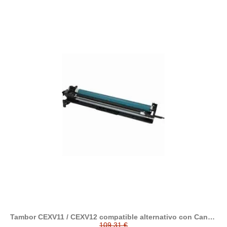
Tambor CEXV11 / CEXV12 compatible alternativo con Canon
9630A005
109,31 €