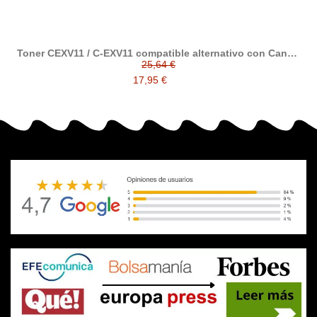
Toner CEXV11 / C-EXV11 compatible alternativo con Canon
C-EXV11
25,64 €
17,95 €