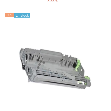
8,55 €
-30%
En stock