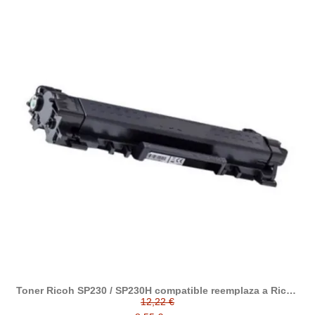
Toner Ricoh SP230 / SP230H compatible reemplaza a Ricoh
408294
12,22 €