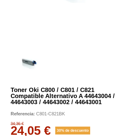
Toner Oki C800 / C801 / C821
Compatible Alternativo A 44643004 /
44643003 / 44643002 / 44643001
Referencia
C801-C821BK
34,36 €
24,05 €
30% de descuento