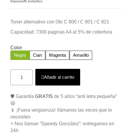
Impuestos incluidos
Toner alternativo con Oki C 800 / C 801 / C 821
Capacidad: 7300 paginas A4 al 5% de cobertura
Color
Negro
Cian
Magenta
Amarillo
Añadir al carrito
🛡️ Garantía
GRATIS
de 5 años “anti letra pequeña”
😃
📱 ¡Fuera vergüenza!: llámanos las veces que lo
necesites
⚡ Nos llaman “Speedy González”: entregamos en
24h